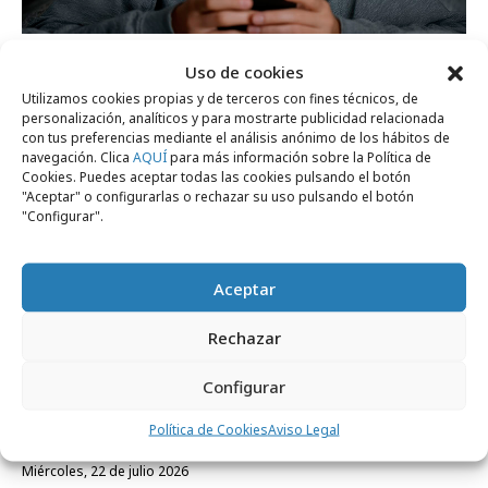
viernes, 24 de julio 2026
Uso de cookies
Francia aprueba la prohibición de las
Utilizamos cookies propias y de terceros con fines técnicos, de
redes sociales a menores de 15 años
personalización, analíticos y para mostrarte publicidad relacionada
con tus preferencias mediante el análisis anónimo de los hábitos de
navegación. Clica
AQUÍ
para más información sobre la Política de
Cookies. Puedes aceptar todas las cookies pulsando el botón
Formación y estudios
"Aceptar" o configurarlas o rechazar su uso pulsando el botón
"Configurar".
Aceptar
Rechazar
Configurar
Política de Cookies
Aviso Legal
miércoles, 22 de julio 2026