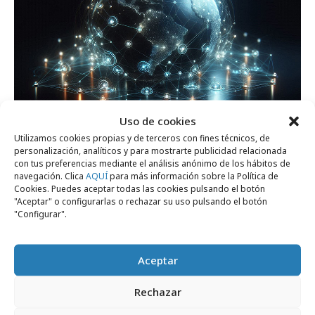
Uso de cookies
Utilizamos cookies propias y de terceros con fines técnicos, de
jueves, 11 de junio 2026
personalización, analíticos y para mostrarte publicidad relacionada
El principal motor de crecimiento de las
con tus preferencias mediante el análisis anónimo de los hábitos de
navegación. Clica
AQUÍ
para más información sobre la Política de
marcas es la verdad
Cookies. Puedes aceptar todas las cookies pulsando el botón
"Aceptar" o configurarlas o rechazar su uso pulsando el botón
"Configurar".
Formación y estudios
Aceptar
Rechazar