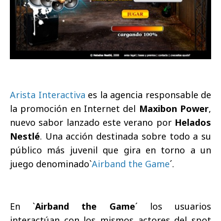
Arista Interactiva
es la agencia responsable de
la promoción en Internet del
Maxibon Power
,
nuevo sabor lanzado este verano por
Helados
Nestlé
. Una acción destinada sobre todo a su
público más juvenil que gira en torno a un
juego denominado`
Airband the Game
´.
En `
Airband the Game
´ los usuarios
interactúan con los mismos actores del spot