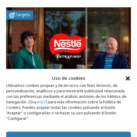
Targets
Uso de cookies
Utilizamos cookies propias y de terceros con fines técnicos, de
personalización, analíticos y para mostrarte publicidad relacionada
martes, 10 de febrero 2026
con tus preferencias mediante el análisis anónimo de los hábitos de
navegación. Clica
AQUÍ
para más información sobre la Política de
Merendar con los abuelos, un planazo para
Cookies. Puedes aceptar todas las cookies pulsando el botón
la GenZ
"Aceptar" o configurarlas o rechazar su uso pulsando el botón
"Configurar".
Campañas