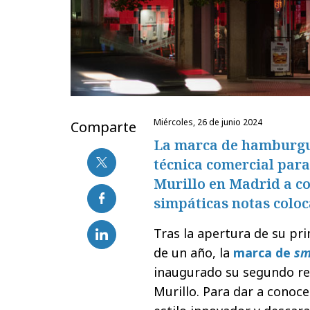
miércoles, 26 de junio 2024
Comparte
La marca de hamburgu
técnica comercial para
Murillo en Madrid a c
simpáticas notas coloc
Tras la apertura de su p
de un año, la
marca de
sm
inaugurado su segundo res
Murillo. Para dar a conoc