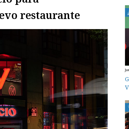
evo restaurante
j
G
V