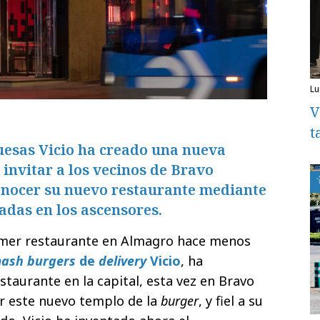
l
V
t
esas Vicio ha creado una nueva
 invitar a los vecinos de Bravo
onocer su nuevo restaurante mediante
adas en los ascensores.
rimer restaurante en Almagro hace menos
ash burgers
de
delivery
Vicio
, ha
taurante en la capital, esta vez en Bravo
er este nuevo templo de la
burger
, y fiel a su