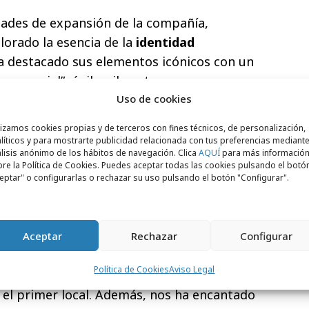
dades de expansión de la compañía,
lorado la esencia de la
identidad
ha destacado sus elementos icónicos con un
 esencial”, ágil y vibrante.
Uso de cookies
e el uso del
patrón rojo y negro
,
 se convierte en el foco principal,
lizamos cookies propias y de terceros con fines técnicos, de personalización,
líticos y para mostrarte publicidad relacionada con tus preferencias mediante
 composiciones de mosaicos que guían el
lisis anónimo de los hábitos de navegación. Clica
AQUÍ
para más informació
re la Política de Cookies. Puedes aceptar todas las cookies pulsando el botó
 través del espacio.
eptar" o configurarlas o rechazar su uso pulsando el botón "Configurar".
u
propuesta de
delivery
y
take away
, así
frutar en el resto de restaurantes Vicio.
 y CEO de Vicio, señala que “es un orgullo
Aceptar
Rechazar
Configurar
estaurantes VICIO que acoge Madrid. Nos
Política de Cookies
Aviso Legal
o nos ha arropado desde el primer día,
 el primer local. Además, nos ha encantado