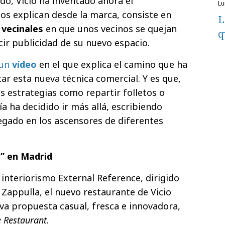
do, Vicio ha inventado ahora el
l
nos explican desde la marca, consiste en
L
 vecinales
en que unos vecinos se quejan
q
cir publicidad de su nuevo espacio.
 un
vídeo
en el que explica el camino que ha
tar esta nueva técnica comercial. Y es que,
as estrategias como repartir folletos o
a ha decidido ir más allá, escribiendo
egado en los ascensores de diferentes
O” en Madrid
 interiorismo External Reference, dirigido
 Zappulla, el nuevo restaurante de Vicio
eva propuesta casual, fresca e innovadora,
e Restaurant.