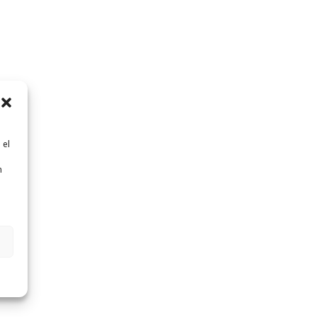
 el
n
n