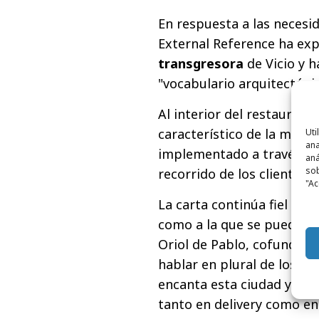
En respuesta a las necesi
External Reference ha exp
transgresora
de Vicio y 
"vocabulario arquitectónico
Al interior del restaurant
característico de la marca,
Uti
ana
implementado a través de
aná
sob
recorrido de los clientes a
"Ac
La carta continúa fiel a s
como a la que se puede dis
Oriol de Pablo, cofundador
hablar en plural de los r
encanta esta ciudad y cóm
tanto en delivery como en