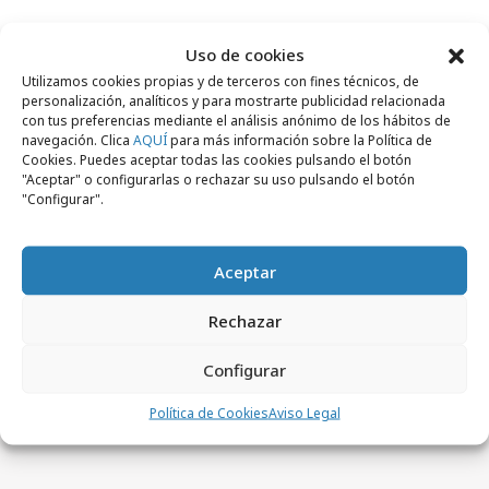
Campañas
Uso de cookies
Utilizamos cookies propias y de terceros con fines técnicos, de
personalización, analíticos y para mostrarte publicidad relacionada
con tus preferencias mediante el análisis anónimo de los hábitos de
navegación. Clica
AQUÍ
para más información sobre la Política de
Cookies. Puedes aceptar todas las cookies pulsando el botón
"Aceptar" o configurarlas o rechazar su uso pulsando el botón
"Configurar".
Aceptar
Rechazar
viernes, 19 de junio 2026
Greenpeace denuncia el calor en las aulas
Configurar
Política de Cookies
Aviso Legal