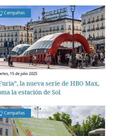
Campañas
martes, 15 de julio 2025
Furia”, la nueva serie de HBO Max,
oma la estación de Sol
Campañas