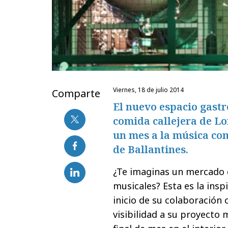
viernes, 18 de julio 2014
Comparte
El nuevo espacio gast
comida callejera de L
un mes a la música co
de Ballantines.
¿Te imaginas un mercado 
musicales? Esta es la ins
inicio de su colaboración 
visibilidad a su proyecto 