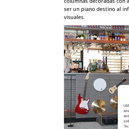
columnas decoradas con ar
ser un piano destino al in
visuales.
Uti
ana
aná
sob
"Ac