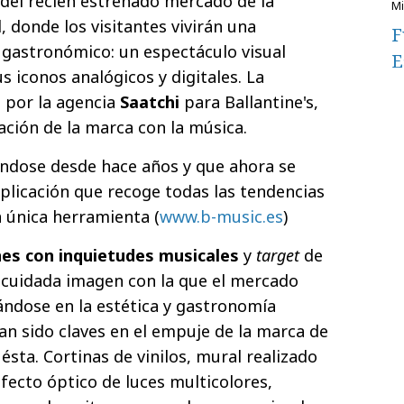
r del recién estrenado mercado de la
, donde los visitantes vivirán una
F
o gastronómico: un espectáculo visual
E
us iconos analógicos y digitales. La
o por la agencia
Saatchi
para Ballantine's,
iación de la marca con la música.
ándose desde hace años y que ahora se
plicación que recoge todas las tendencias
a única herramienta (
www.b-music.es
)
es con inquietudes musicales
y
target
de
a cuidada imagen con la que el mercado
ándose en la estética y gastronomía
an sido claves en el empuje de la marca de
sta. Cortinas de vinilos, mural realizado
fecto óptico de luces multicolores,