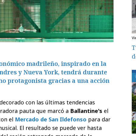
v
T
d
ronómico madrileño, inspirado en la
ondres y Nueva York, tendrá durante
mo protagonista gracias a una acción
decorado con las últimas tendencias
piradora pauta que marcó a
Ballantine's
el
con el
Mercado de San Ildefonso
para dar
musical. El resultado se puede ver hasta