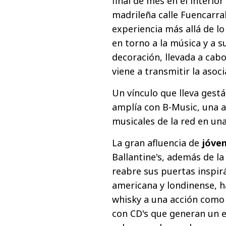
final de mes en el interio
madrileña calle Fuencarral
experiencia más allá de l
en torno a la música y a s
decoración, llevada a cab
viene a transmitir la asoc
Un vínculo que lleva gest
amplía con B-Music, una a
musicales de la red en un
La gran afluencia de
jóven
Ballantine's, además de l
reabre sus puertas inspir
americana y londinense, h
whisky a una acción como é
con CD's que generan un e