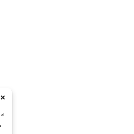
 el
n
n