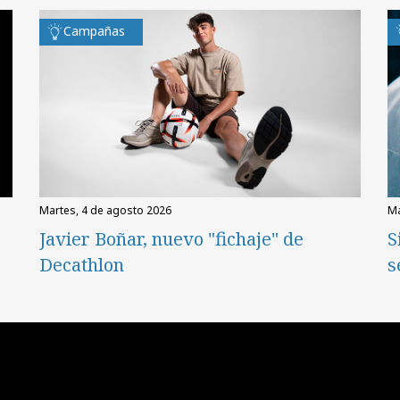
Campañas
martes, 4 de agosto 2026
Javier Boñar, nuevo "fichaje" de
S
Decathlon
s