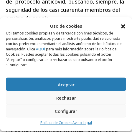
del protocolo anticovid, buscando, siempre, la
seguridad de los casi cuarenta miembros del
equipo de rodaje.
Uso de cookies
Utilizamos cookies propias y de terceros con fines técnicos, de
personalización, analíticos y para mostrarte publicidad relacionada
con tus preferencias mediante el análisis anónimo de los hábitos de
navegación. Clica
AQUÍ
para más información sobre la Política de
Cookies. Puedes aceptar todas las cookies pulsando el botón
https://youtu.be/LrOO2m5xe9w
"Aceptar" o configurarlas o rechazar su uso pulsando el botón
"Configurar".
Comparte
Aceptar
Rechazar
Noticias Relacionadas
Configurar
Política de Cookies
Aviso Legal
No se han encontrado noticias relacionadas.