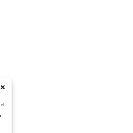
 el
n
n