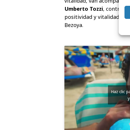
vitalidad, van acompañada
Umberto Tozzi
, contribu
positividad y vitalidad qu
Bezoya.
Haz clic 
y