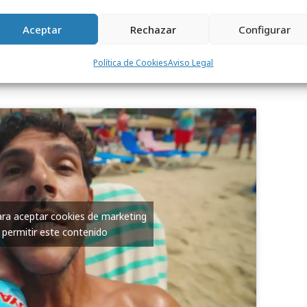
s de la icónica
canción "Gloria” de
yendo a trasladar ese mensaje de
Aceptar
Rechazar
Configurar
e invitan al consumidor a sentirse Muy de
Política de Cookies
Aviso Legal
para aceptar cookies de marketing
 permitir este contenido