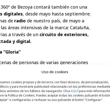
a 360º de Bezoya contará también con una
s digitales
, desde mayo hasta septiembre;
mas de
radio
de nuestro país, de mayo a
 las áreas intensivas de la marca: Cataluña,
rias a través de un
circuito de exteriores,
tada y digital.
 “Gloria”
cenas de personas de varias generaciones
únicos con el agua como hilo conductor:
Uso de cookies
 bajo la lluvia o haciendo hincapié en la
da botella en el contenedor amarillo. Con
lizamos cookies propias y de terceros con fines técnicos, de personalización,
líticos y para mostrarte publicidad relacionada con tus preferencias mediante
re transmitir la importancia de “vivir muy
lisis anónimo de los hábitos de navegación. Clica
AQUÍ
para más informació
re la Política de Cookies. Puedes aceptar todas las cookies pulsando el botó
 a día con una actitud muy positiva y
eptar" o configurarlas o rechazar su uso pulsando el botón "Configurar".
buena cara. Las escenas, llenas de