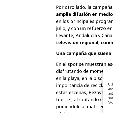
Por otro lado, la campañ
amplia difusión en medio
en los principales progra
julio; y con un refuerzo en
Levante, Andalucía y Cana
televisión regional, conec
Una campaña que suena a
En el spot se muestran es
disfrutando de momentos 
en la playa, en la piscina,
importancia de reciclar ca
Uti
ana
estas escenas, Bezoya quie
aná
sob
fuerte”, afrontando el día
"Ac
poniéndole al mal tiempo 