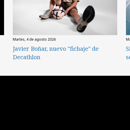
martes, 4 de agosto 2026
Javier Boñar, nuevo "fichaje" de
S
Decathlon
s