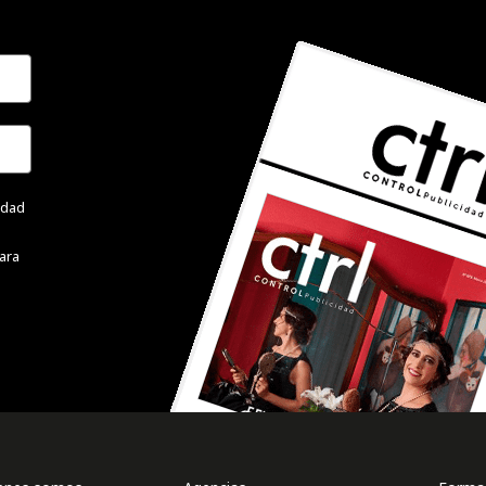
cidad
ara