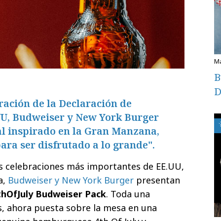
B
D
ración de la Declaración de
U, Budweiser y New York Burger
al inspirado en la Gran Manzana,
ara ser disfrutado a lo grande".
as celebraciones más importantes de EE.UU,
a,
Budweiser y New York Burger
presentan
hOfJuly Budweiser Pack
. Toda una
s, ahora puesta sobre la mesa en una