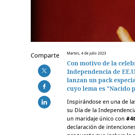
martes, 4 de julio 2023
Comparte
Con motivo de la celeb
Independencia de EE.U
lanzan un pack especi
cuyo lema es "Nacido p
Inspirándose en una de l
su Día de la Independenci
un maridaje único con
#4t
declaración de intencione