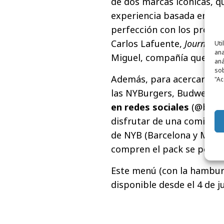
de dos marcas icónicas, qu
experiencia basada en la 
perfección con los proce
Carlos Lafuente,
Journey D
Uti
ana
Miguel, compañía que com
aná
sob
Además, para acercar est
"Ac
las NYBurgers, Budweiser
en redes sociales
(@budwe
disfrutar de una comida o
de NYB (Barcelona y Madr
compren el pack se podrán
Este menú (con la hamburg
disponible desde el 4 de j