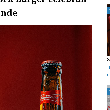
rande
"
n