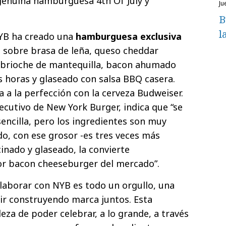
genuina hamburguesa 4th Of July y
j
B
l
NYB ha creado una
hamburguesa exclusiva
 sobre brasa de leña, queso cheddar
 brioche de mantequilla, bacon ahumado
 horas y glaseado con salsa BBQ casera.
a la perfección con la cerveza Budweiser.
ecutivo de New York Burger, indica que “se
encilla, pero los ingredientes son muy
o, con ese grosor -es tres veces más
cinado y glaseado, la convierte
r bacon cheeseburger del mercado”.
olaborar con NYB es todo un orgullo, una
ir construyendo marca juntos. Esta
eza de poder celebrar, a lo grande, a través