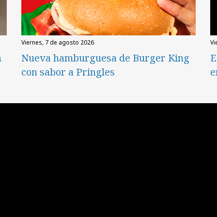
viernes, 7 de agosto 2026
v
n
Nueva hamburguesa de Burger King
E
con sabor a Pringles
e