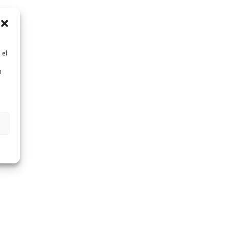
 el
n
n