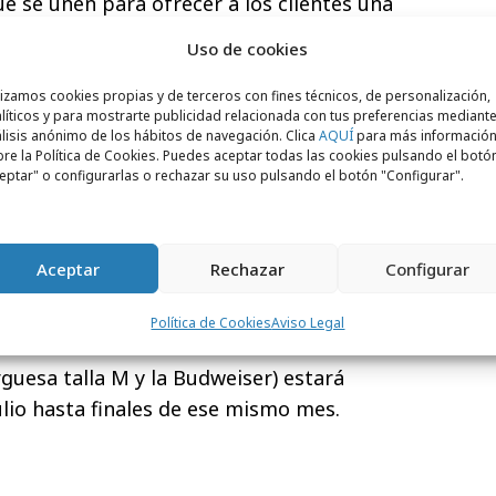
e se unen para ofrecer a los clientes una
calidad de la materia prima que marida a la
Uso de cookies
sos de elaboración de Budweiser”, comenta
irector
para Budweiser en Mahou San
lizamos cookies propias y de terceros con fines técnicos, de personalización,
líticos y para mostrarte publicidad relacionada con tus preferencias mediante
ercializa la marca en España.
lisis anónimo de los hábitos de navegación. Clica
AQUÍ
para más informació
re la Política de Cookies. Puedes aceptar todas las cookies pulsando el botó
a colaboración aún más a los amantes de
eptar" o configurarlas o rechazar su uso pulsando el botón "Configurar".
 y la hamburguesería lanzarán un
concurso
iserspain) para que diez usuarios puedan
 cena gratis en el restaurante que escojan
Aceptar
Rechazar
Configurar
id). Además, las primeras 200 personas que
Política de Cookies
Aviso Legal
 llevar una tote bag de Budweiser.
uesa talla M y la Budweiser) estará
ulio hasta finales de ese mismo mes.