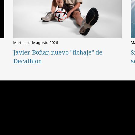
martes, 4 de agosto 2026
Javier Boñar, nuevo "fichaje" de
S
Decathlon
s