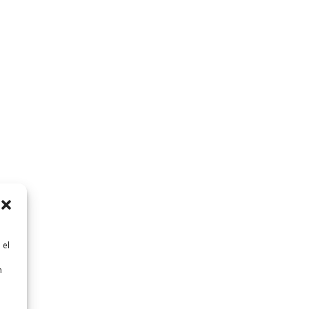
 el
n
n