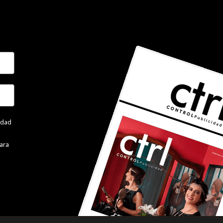
cidad
ara