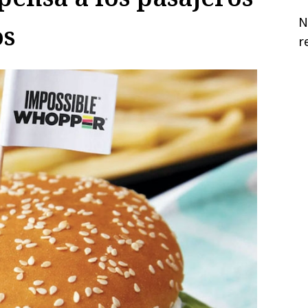
N
os
r