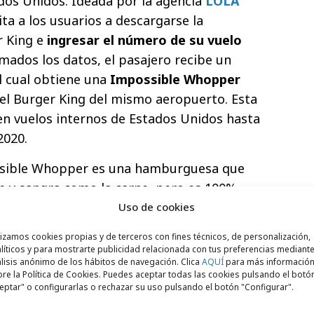
dos Unidos. Ideada por la agencia
LOLA
vita a los usuarios a descargarse la
r King e
ingresar el número de su vuelo
rmados los datos, el pasajero recibe un
l cual obtiene una
Impossible Whopper
el Burger King del mismo aeropuerto. Esta
en vuelos internos de Estados Unidos hasta
2020.
sible Whopper es una hamburguesa que
ne y sangra como la carne, pero es 100%
stá hecha con una proteína de la soja que
Uso de cookies
 vegetarianos para aportar un sabor y una
lizamos cookies propias y de terceros con fines técnicos, de personalización,
 carne vacuna.
líticos y para mostrarte publicidad relacionada con tus preferencias mediante
lisis anónimo de los hábitos de navegación. Clica
AQUÍ
para más informació
re la Política de Cookies. Puedes aceptar todas las cookies pulsando el botó
eptar" o configurarlas o rechazar su uso pulsando el botón "Configurar".