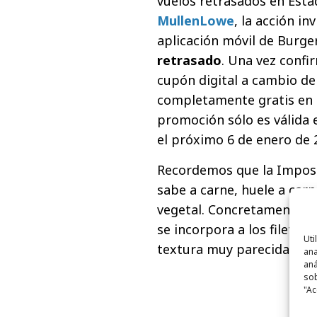
vuelos retrasados en Esta
MullenLowe
, la acción in
aplicación móvil de Burge
retrasado
. Una vez confi
cupón digital a cambio de
completamente gratis en 
promoción sólo es válida 
el próximo 6 de enero de 
Recordemos que la Impos
sabe a carne, huele a car
vegetal. Concretamente, e
se incorpora a los filetes
Uti
textura muy parecida a la
ana
aná
sob
"Ac