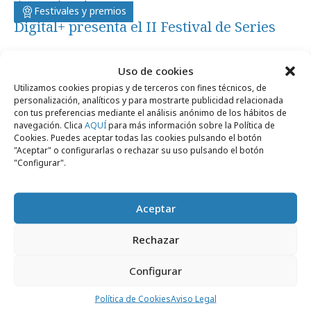
viernes, 8 de octubre 2010
Festivales y premios
Digital+ presenta el II Festival de Series
Uso de cookies
Utilizamos cookies propias y de terceros con fines técnicos, de
personalización, analíticos y para mostrarte publicidad relacionada
con tus preferencias mediante el análisis anónimo de los hábitos de
Artículos recientes
navegación. Clica
AQUÍ
para más información sobre la Política de
Cookies. Puedes aceptar todas las cookies pulsando el botón
"Aceptar" o configurarlas o rechazar su uso pulsando el botón
"Configurar".
Campañas
Aceptar
Rechazar
Configurar
Política de Cookies
Aviso Legal