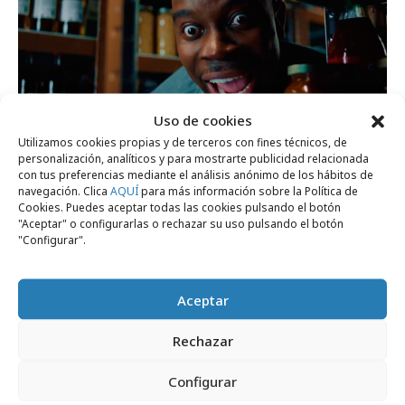
Uso de cookies
Utilizamos cookies propias y de terceros con fines técnicos, de
martes, 14 de julio 2026
personalización, analíticos y para mostrarte publicidad relacionada
con tus preferencias mediante el análisis anónimo de los hábitos de
Jumbo lanza el nuevo juego de mesa Match
navegación. Clica
AQUÍ
para más información sobre la Política de
My Beat
Cookies. Puedes aceptar todas las cookies pulsando el botón
"Aceptar" o configurarlas o rechazar su uso pulsando el botón
"Configurar".
Campañas
Aceptar
Rechazar
Configurar