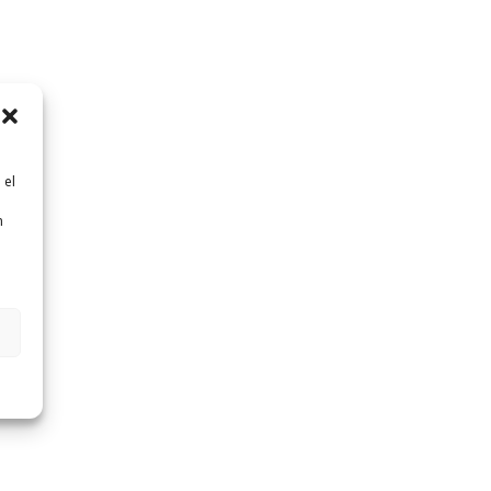
 el
n
n