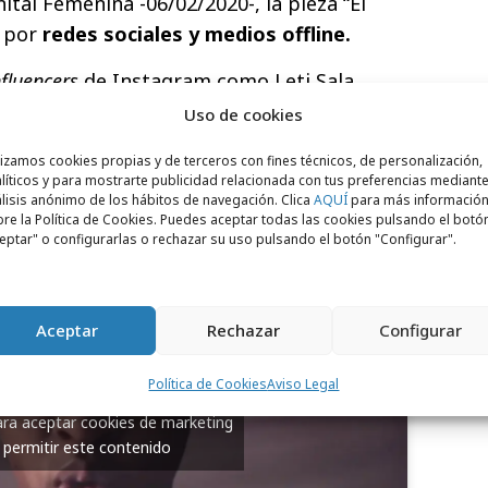
ital Femenina -06/02/2020-, la pieza “El
ó por
redes sociales y medios offline.
nfluencers
de Instagram como Leti Sala,
ota Guerrero, Paloma Wool, Nina Urgell,
Uso de cookies
anova, entre otras, compartieron el vídeo
lizamos cookies propias y de terceros con fines técnicos, de personalización,
líticos y para mostrarte publicidad relacionada con tus preferencias mediante
lisis anónimo de los hábitos de navegación. Clica
AQUÍ
para más informació
re la Política de Cookies. Puedes aceptar todas las cookies pulsando el botó
eptar" o configurarlas o rechazar su uso pulsando el botón "Configurar".
Aceptar
Rechazar
Configurar
Política de Cookies
Aviso Legal
para aceptar cookies de marketing
 permitir este contenido