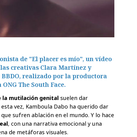
nista de "El placer es mío", un vídeo
las creativas Clara Martínez y
 BBDO, realizado por la productora
a ONG The South Face.
 la mutilación genital
suelen dar
 esta vez, Kamboula Dabo ha querido dar
 que sufren ablación en el mundo. Y lo hace
eal
, con una narrativa emocional y una
lena de metáforas visuales.