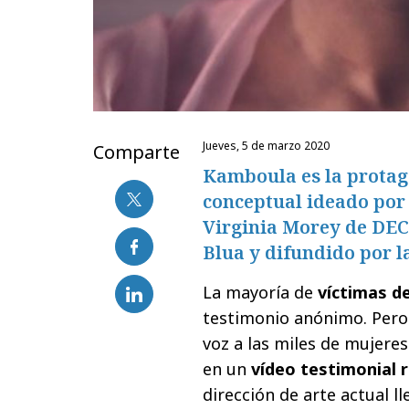
jueves, 5 de marzo 2020
Comparte
Kamboula es la protago
conceptual ideado por 
Virginia Morey de DEC
Blua y difundido por l
La mayoría de
víctimas de
testimonio anónimo. Pero
voz a las miles de mujeres
en un
vídeo testimonial r
dirección de arte actual l