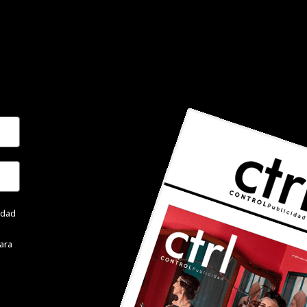
cidad
ara