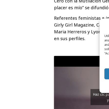
Cero con la Mutilación Gen
placer es mío” se difundi
Referentes feministas e
i
Girly Girl Magazine, Carl
Maria Herreros y Lyona Iv
Uti
en sus perfiles.
ana
aná
sob
"Ac
Haz clic 
y