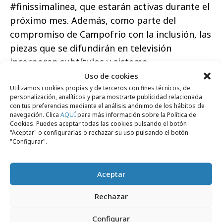
#finissimalinea, que estarán activas durante el
próximo mes. Además, como parte del
compromiso de Campofrío con la inclusión, las
piezas que se difundirán en televisión
incorporan subtítulos y sistema
audiodescriptivo.
Uso de cookies
Utilizamos cookies propias y de terceros con fines técnicos, de
personalización, analíticos y para mostrarte publicidad relacionada
con tus preferencias mediante el análisis anónimo de los hábitos de
navegación. Clica
AQUÍ
para más información sobre la Política de
Cookies. Puedes aceptar todas las cookies pulsando el botón
"Aceptar" o configurarlas o rechazar su uso pulsando el botón
"Configurar".
https://youtu.be/C3FUlSYRFWY
Comparte
Aceptar
Rechazar
Configurar