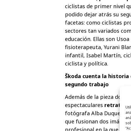
ciclistas de primer nivel 
podido dejar atrás su segu
facetas: como ciclistas p
sectores tan variados como
educación. Ellas son Usoa
fisioterapeuta, Yurani B
infantil, Isabel Martín, c
ciclista y política.
Škoda cuenta la historia 
segundo trabajo
Además de la pieza docum
espectaculares
retratos 
Uti
fotógrafa Alba Duque, con
ana
aná
que fusionan dos imágene
sob
"Ac
profesional en la que han t