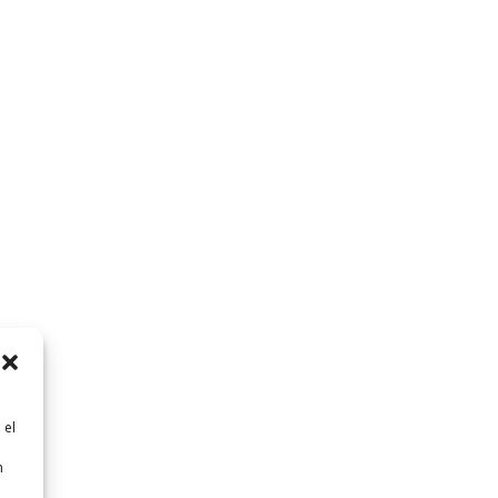
 el
n
n