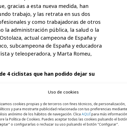
que, gracias a esta nueva medida, han
ndo trabajo, y las retrata en sus dos
rofesionales y como trabajadoras de otros
 la administración pública, la salud o la
 Ostolaza, actual campeona de España y
lanco, subcampeona de España y educadora
iclista y teleoperadora, y Marta Romeu,
de 4 ciclistas que han podido dejar su
Uso de cookies
ental, la campaña cuenta con unos
fotográficos
, hechos por la reconocida
lizamos cookies propias y de terceros con fines técnicos, de personalización,
 la técnica de superposición de imágenes,
líticos y para mostrarte publicidad relacionada con tus preferencias mediante
lisis anónimo de los hábitos de navegación. Clica
AQUÍ
para más informació
s en una para expresar esta dualidad
re la Política de Cookies. Puedes aceptar todas las cookies pulsando el botó
eptar" o configurarlas o rechazar su uso pulsando el botón "Configurar".
enido que vivir las ciclistas hasta hoy.