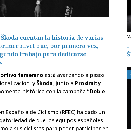
Škoda cuentan la historia de varias
 primer nivel que, por primera vez,
P
egundo trabajo para dedicarse
Š
.
portivo femenino
está avanzando a pasos
ionalización, y
Škoda
, junto a
Proximity
 momento histórico con la campaña
“Doble
ión Española de Ciclismo (RFEC) ha dado un
ligatoriedad de que los equipos españoles
mo a sus ciclistas para poder participar en