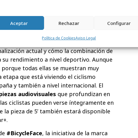
resentar la dualidad profesional en la
tas hasta hoy
Aceptar
Rechazar
Configurar
’ las ciclistas reflejan a través de sus
Política de Cookies
Aviso Legal
tades que han tenido que superar hasta
onalización actual y cómo la combinación de
 su rendimiento a nivel deportivo. Aunque
, porque todas ellas se muestran muy
 etapa que está viviendo el ciclismo
aña y también a nivel internacional. El
piezas audiovisuales
que profundizan en
 las ciclistas pueden verse íntegramente en
 la pieza de 5’ también estará disponible
r+.
 de
#BicycleFace
, la iniciativa de la marca