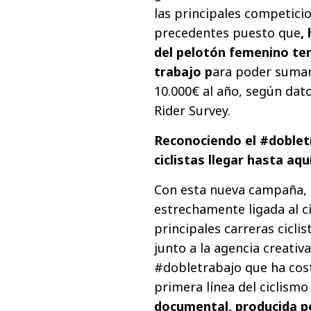
las principales competici
precedentes puesto que
,
del pelotón femenino ten
trabajo p
ara poder sumar
10.000€ al año, según dato
Rider Survey.
Reconociendo el #doblet
ciclistas llegar hasta aqu
Con esta nueva campaña, 
estrechamente ligada al ci
principales carreras cicl
junto a la agencia creativ
#dobletrabajo que ha costa
primera línea del ciclismo
documental,
producida p