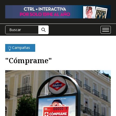
Campañas
"Cómprame"