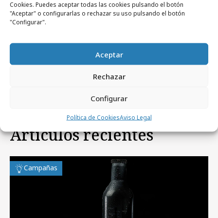
Cookies. Puedes aceptar todas las cookies pulsando el botón
"Aceptar" o configurarlas o rechazar su uso pulsando el botón
"Configurar".
miércoles, 1 de julio 2026
Ramen Studio crea junto a RTVE el especial
Aceptar
de IA del Telediario 2
Rechazar
Configurar
Política de Cookies
Aviso Legal
Artículos recientes
Campañas