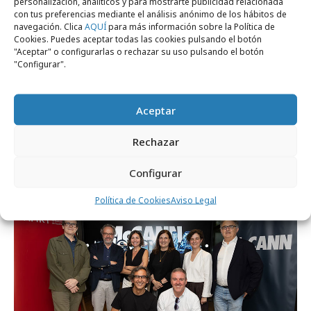
personalización, analíticos y para mostrarte publicidad relacionada
con tus preferencias mediante el análisis anónimo de los hábitos de
navegación. Clica
AQUÍ
para más información sobre la Política de
Cookies. Puedes aceptar todas las cookies pulsando el botón
"Aceptar" o configurarlas o rechazar su uso pulsando el botón
"Configurar".
Aceptar
viernes, 22 de mayo 2026
Agencias creativas: suben salarios y
Rechazar
mejora la satisfacción de empleados
Configurar
Política de Cookies
Aviso Legal
Profesionales