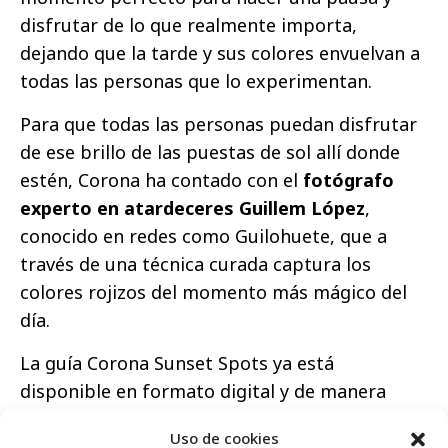
disfrutar de lo que realmente importa,
dejando que la tarde y sus colores envuelvan a
todas las personas que lo experimentan.
Para que todas las personas puedan disfrutar
de ese brillo de las puestas de sol allí donde
estén, Corona ha contado con el
fotógrafo
experto en atardeceres Guillem López
,
conocido en redes como Guilohuete, que a
través de una técnica curada captura los
colores rojizos del momento más mágico del
día.
La guía Corona Sunset Spots ya está
disponible en formato digital y de manera
gratuita a través de la web de la cervecera.
Uso de cookies
Para formato en papel habrá que esperar