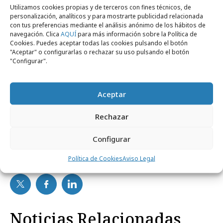
Utilizamos cookies propias y de terceros con fines técnicos, de
unos días. Además, todas las personas que
personalización, analíticos y para mostrarte publicidad relacionada
con tus preferencias mediante el análisis anónimo de los hábitos de
quieran conocer estos locales idílicos de la
navegación. Clica
AQUÍ
para más información sobre la Política de
mano de Corona y su lima
Cookies. Puedes aceptar todas las cookies pulsando el botón
"Aceptar" o configurarlas o rechazar su uso pulsando el botón
y disfrutar de su ritual refrescante podrán
"Configurar".
disfrutar a su vez de las diferentes
experiencias personalizadas diseñadas por la
Aceptar
cervecera este verano, de julio a septiembre.
Rechazar
Configurar
Comparte
Política de Cookies
Aviso Legal
Noticias Relacionadas