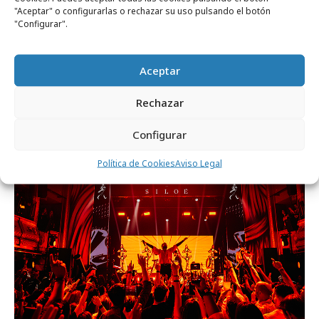
"Aceptar" o configurarlas o rechazar su uso pulsando el botón
"Configurar".
lunes, 29 de junio 2026
Aceptar
Johnnie Walker vuelve a apostar por los
Rechazar
festivales de música
Configurar
Campañas
Política de Cookies
Aviso Legal