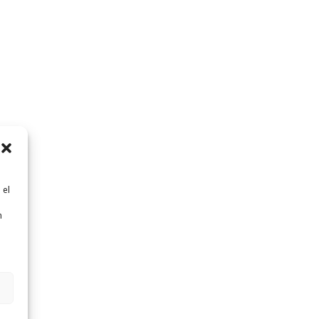
 el
n
n