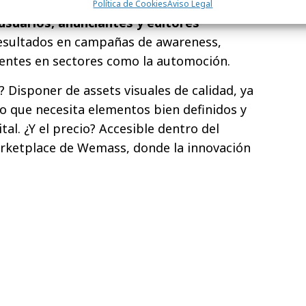
sual, Immersive Skin ha tenido una
Política de Cookies
Aviso Legal
usuarios, anunciantes y editores
sultados en campañas de awareness,
entes en sectores como la automoción.
o? Disponer de assets visuales de calidad, ya
o que necesita elementos bien definidos y
tal. ¿Y el precio? Accesible dentro del
ketplace de Wemass, donde la innovación