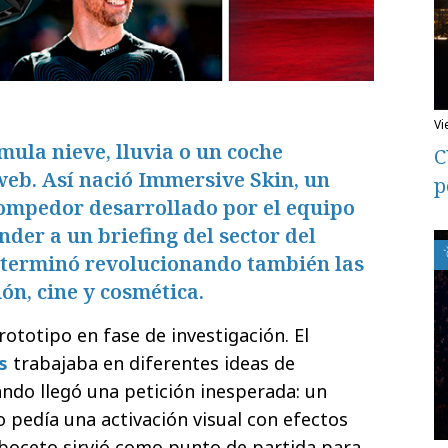
v
mula nieve, lluvia o un coche
C
web. Así nació Immersive Skin, un
p
rompedor desarrollado por el equipo
er a un briefing del sector del
 terminó revolucionando también las
n, cine y cosmética.
totipo en fase de investigación. El
s
trabajaba en diferentes ideas de
ndo llegó una petición inesperada: un
o pedía una activación visual con efectos
boceto sirvió como punto de partida para