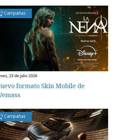
Campañas
eves, 23 de julio 2026
uevo formato Skin Mobile de
emass
Campañas