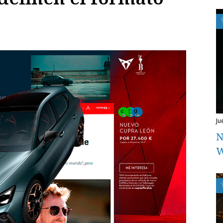
ju
N
W