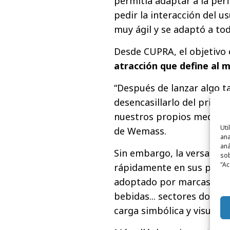
permitía adaptar a la perf
pedir la interacción del 
muy ágil y se adaptó a tod
Desde CUPRA, el objetivo 
atracción que define al
“Después de lanzar algo ta
desencasillarlo del primer
nuestros propios medios”,
Uti
de Wemass.
ana
aná
Sin embargo, la versatil
sob
"Ac
rápidamente en sus prime
adoptado por marcas de p
bebidas... sectores donde
carga simbólica y visual.