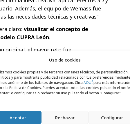
ección la idea creativa, aplicar efectos 3D y
usuario. Además, el equipo de Wemass fue
as las necesidades técnicas y creativas”.
era claro:
visualizar el concepto de
 modelo CUPRA León
.
n original, el mayor reto fue
 caso de uso... ha sorprendido incluso a
Uso de cookies
 explica Maxx el director del Creative Hub
lizamos cookies propias y de terceros con fines técnicos, de personalización,
líticos y para mostrarte publicidad relacionada con tus preferencias mediante
lisis anónimo de los hábitos de navegación. Clica
AQUÍ
para más informació
idad del formato quedó demostrada
re la Política de Cookies. Puedes aceptar todas las cookies pulsando el botó
eptar" o configurarlas o rechazar su uso pulsando el botón "Configurar".
ros seis meses, puesto que ha sido
erfumes, cine y cosmética, alimentación,
 el producto o packaging tienen una gran
Aceptar
Rechazar
Configurar