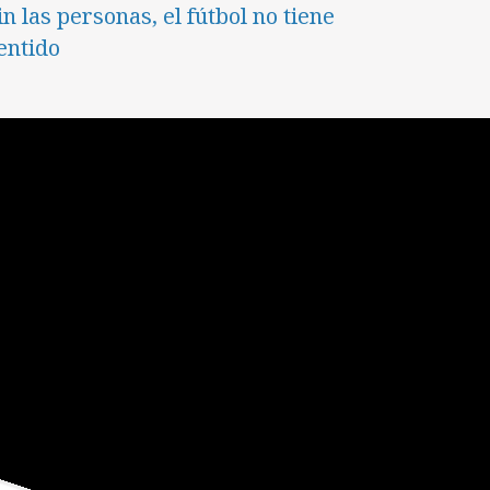
in las personas, el fútbol no tiene
entido