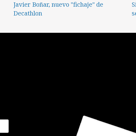
Javier Boñar, nuevo "fichaje" de
S
Decathlon
s