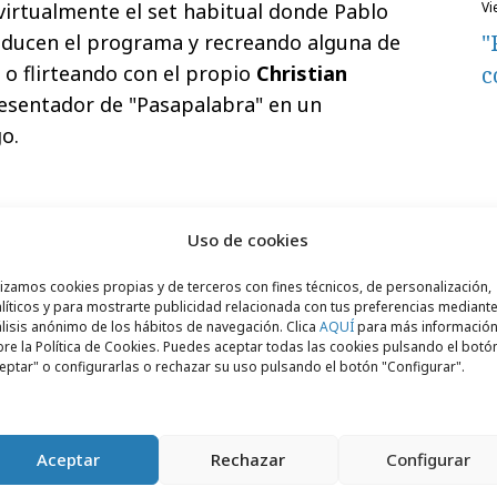
virtualmente el set habitual donde Pablo
v
"
ducen el programa y recreando alguna de
 o flirteando con el propio
Christian
c
resentador de "Pasapalabra" en un
o.
s acciones especiales que forman parte de
Uso de cookies
ón liderada por el mismo espíritu del
lizamos cookies propias y de terceros con fines técnicos, de personalización,
líticos y para mostrarte publicidad relacionada con tus preferencias mediante
lisis anónimo de los hábitos de navegación. Clica
AQUÍ
para más informació
re la Política de Cookies. Puedes aceptar todas las cookies pulsando el botó
eptar" o configurarlas o rechazar su uso pulsando el botón "Configurar".
Aceptar
Rechazar
Configurar