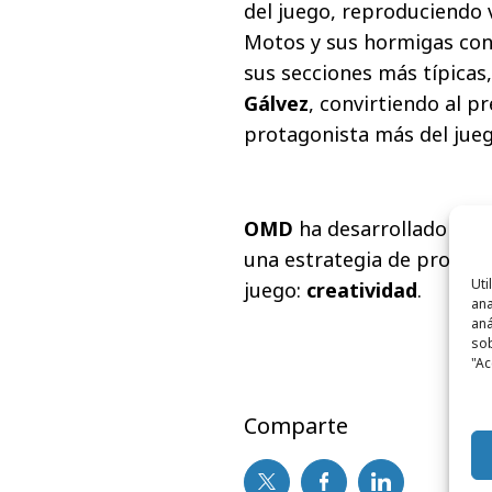
del juego, reproduciendo 
Motos y sus hormigas con
sus secciones más típicas,
Gálvez
, convirtiendo al p
protagonista más del jueg
OMD
ha desarrollado esta
una estrategia de promoci
Uti
juego:
creatividad
.
ana
aná
sob
"Ac
Comparte