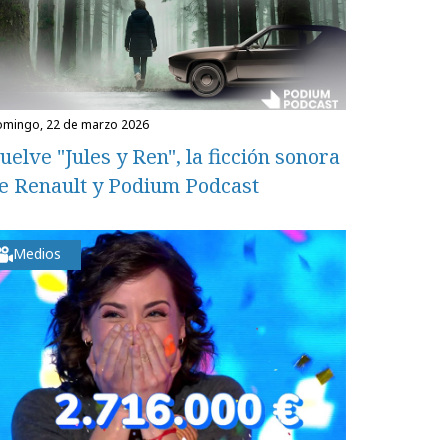
domingo, 22 de marzo 2026
uelve "Jules y Ren", la ficción sonora
e Renault y Podium Podcast
Medios