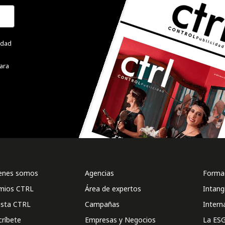
cidad
ara
enes somos
Agencias
Formac
mios CTRL
Área de expertos
Intang
ista CTRL
Campañas
Intern
críbete
Empresas y Negocios
La ESG