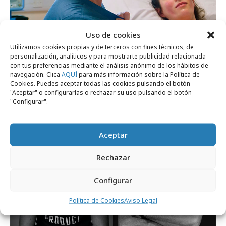
Uso de cookies
viernes, 19 de junio 2026
Utilizamos cookies propias y de terceros con fines técnicos, de
personalización, analíticos y para mostrarte publicidad relacionada
AXE sigue apostando por el humor
con tus preferencias mediante el análisis anónimo de los hábitos de
surrealista con "Birth"
navegación. Clica
AQUÍ
para más información sobre la Política de
Cookies. Puedes aceptar todas las cookies pulsando el botón
"Aceptar" o configurarlas o rechazar su uso pulsando el botón
"Configurar".
Profesionales
Aceptar
Rechazar
Configurar
Política de Cookies
Aviso Legal