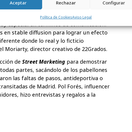
Aceptar
Rechazar
Configurar
 el juego pero, a la vez, donde más
ras. Todo puede cambiar en los últimos 40
Política de Cookies
Aviso Legal
uy especial en términos de comunicación.
 en stable diffusion para lograr un efecto
ferente donde lo real y lo ficticio
l Moriarty, director creativo de 22Grados.
cción de
Street Marketing
para demostrar
 todas partes, sacándolo de los pabellones
taron las faltas de pasos, antideportiva o
 transitadas de Madrid. Pol Forés, influencer
dores, hizo entrevistas y regalos a la