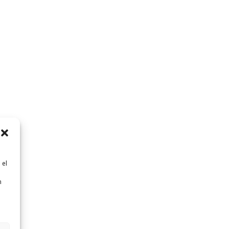
 el
n
n