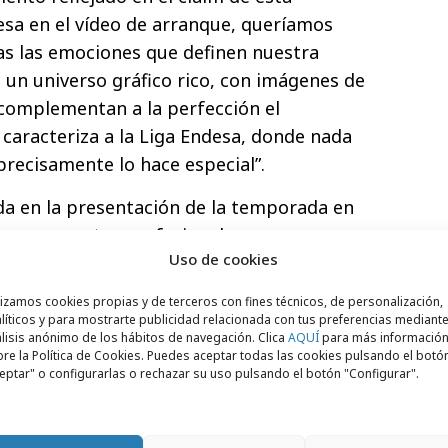
sa en el vídeo de arranque, queríamos
das las emociones que definen nuestra
un universo gráfico rico, con imágenes de
e complementan a la perfección el
 caracteriza a la Liga Endesa, donde nada
 precisamente lo hace especial”.
a en la presentación de la temporada en
ersonas entre profesionales,
Uso de cookies
es, jugadores, árbitros y aficionados. Se
ante los descansos de las primeras
lizamos cookies propias y de terceros con fines técnicos, de personalización,
os
videomarcadores
de los pabellones y
líticos y para mostrarte publicidad relacionada con tus preferencias mediante
lisis anónimo de los hábitos de navegación. Clica
AQUÍ
para más informació
o de noticias de la mayoría de los diarios y
re la Política de Cookies. Puedes aceptar todas las cookies pulsando el botó
cionales. Se puede ver en el canal de
eptar" o configurarlas o rechazar su uso pulsando el botón "Configurar".
ue más datos atesora, donde más