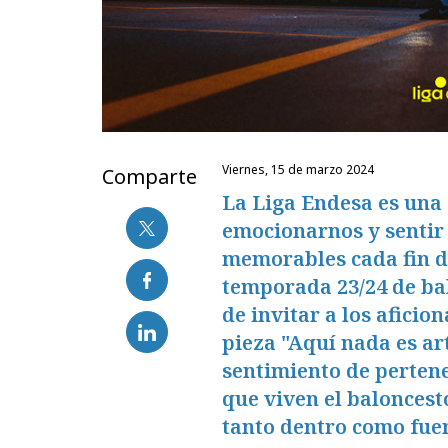
viernes, 15 de marzo 2024
Comparte
La Liga Endesa es una 
emocionarnos y sentir
memorables cada fin d
temporada 23/24 de ba
de invitar a los aficio
pieza "Aquí nada es art
sentimiento de pertene
que viven el baloncesto
tanto dentro como fuer