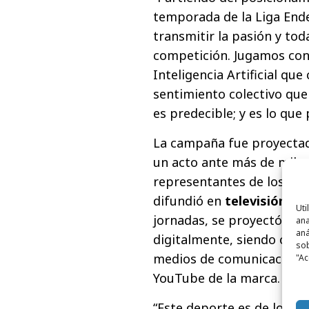
temporada de la Liga Ende
transmitir la pasión y to
competición. Jugamos con 
Inteligencia Artificial qu
sentimiento colectivo que
es predecible; y es lo que
La campaña fue proyectad
un acto ante más de mil p
representantes de los club
difundió en
televisión
dur
Uti
jornadas, se proyectó en l
ana
aná
digitalmente, siendo objet
sob
medios de comunicación na
"Ac
YouTube de la marca.
“Este deporte es de los q