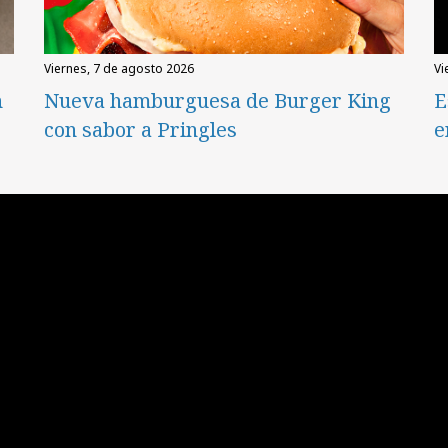
viernes, 7 de agosto 2026
v
n
Nueva hamburguesa de Burger King
E
con sabor a Pringles
e