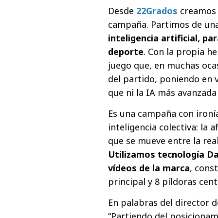
Desde
22Grados
creamos e
campaña. Partimos de una 
inteligencia artificial, 
deporte
. Con la propia h
juego que, en muchas ocas
del partido, poniendo en v
que ni la IA más avanzada 
Es una campaña con ironía
inteligencia colectiva: la
que se mueve entre la real
Utilizamos tecnología Da
vídeos de la marca
, cons
principal y 8 píldoras cen
En palabras del director 
“Partiendo del posicionami