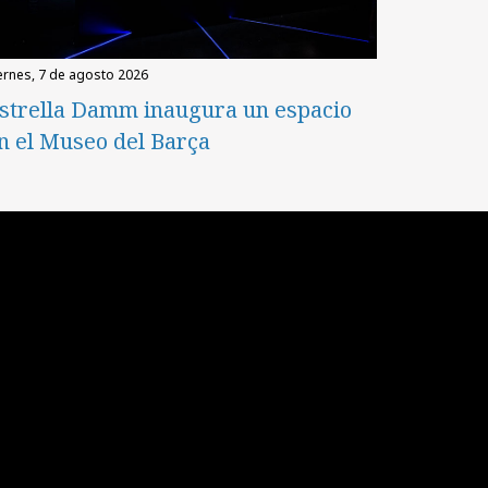
iernes, 7 de agosto 2026
strella Damm inaugura un espacio
n el Museo del Barça