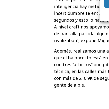
inteligencia hay metida en
incertidumbre te encuent
segundos y esto lo hace m
A nivel craft nos apoyamos
de pantalla partida algo di
rivalizaban”, expone Migue
Además, realizamos una a
que el baloncesto está en
con tres “árbitros” que pi
técnica, en las calles más
con más de 210.9K de segui
gente de a pie.