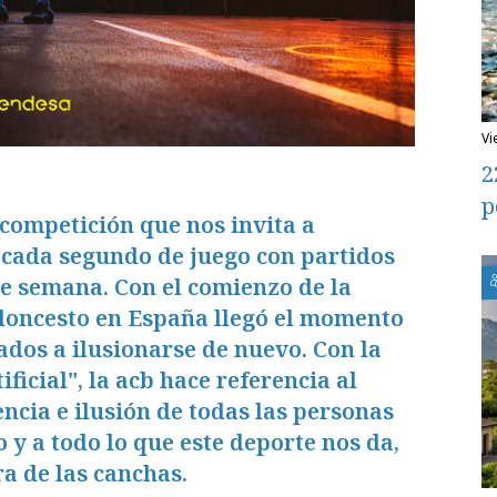
v
2
p
competición que nos invita a
 cada segundo de juego con partidos
e semana. Con el comienzo de la
loncesto en España llegó el momento
nados a ilusionarse de nuevo. Con la
ificial", la acb hace referencia al
ncia e ilusión de todas las personas
 y a todo lo que este deporte nos da,
a de las canchas.