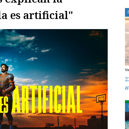
es artificial"
v
2
a