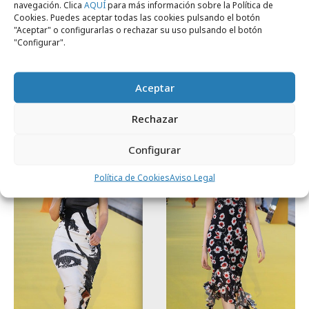
navegación. Clica
AQUÍ
para más información sobre la Política de
Cookies. Puedes aceptar todas las cookies pulsando el botón
"Aceptar" o configurarlas o rechazar su uso pulsando el botón
"Configurar".
miércoles, 25 de junio 2025
Desigual reinterpreta su mensaje "Not a
Aceptar
Doll" con una gran lona en Madrid
Rechazar
Empresas y Negocios
Configurar
Política de Cookies
Aviso Legal