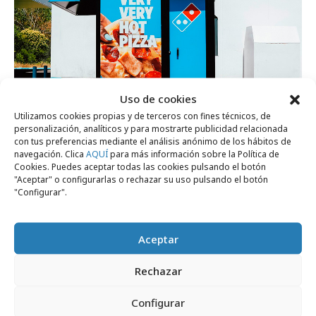
Uso de cookies
Utilizamos cookies propias y de terceros con fines técnicos, de
personalización, analíticos y para mostrarte publicidad relacionada
miércoles, 29 de julio 2026
con tus preferencias mediante el análisis anónimo de los hábitos de
navegación. Clica
AQUÍ
para más información sobre la Política de
Domino´s Pizza abre su primer vending en
Cookies. Puedes aceptar todas las cookies pulsando el botón
España
"Aceptar" o configurarlas o rechazar su uso pulsando el botón
"Configurar".
Agencias
Aceptar
Rechazar
Configurar