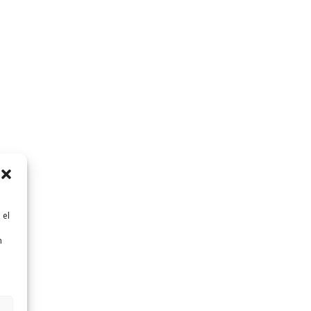
 el
n
n