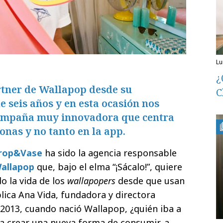
l
¿
tner de Wallapop desde su
C
 seis años y en esta ocasión nos
ampaña muy innovadora que centra
onas y no tanto en la app.
rop&Vase
ha sido la agencia responsable
allapop
que, bajo el elma “¡Sácalo!”, quiere
 la vida de los
wallapopers
desde que usan
lica Ana Vida, fundadora y directora
n 2013, cuando nació Wallapop, ¿quién iba a
a crear una nueva forma de consumir, a