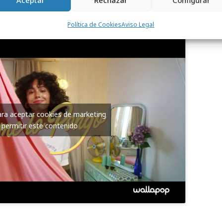
Aceptar
Rechazar
Configurar
 digital, y 5 anuncios de 10” más tácticos
remarcan los beneficios de la app.
Política de Cookies
Aviso Legal
para aceptar cookies de marketing
 permitir este contenido