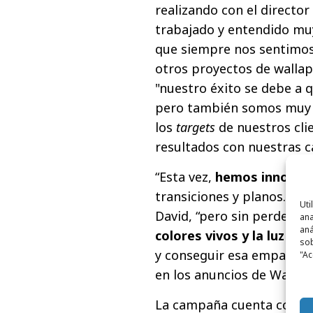
realizando con el directo
trabajado y entendido muy
que siempre nos sentimo
otros proyectos de wallapo
"nuestro éxito se debe a 
pero también somos muy 
los
targets
de nuestros cli
resultados con nuestras 
“Esta vez,
hemos innovad
transiciones y planos. No
Uti
David, “pero sin perder a 
ana
aná
colores vivos y la luz na
sob
y conseguir esa empatía y
"Ac
en los anuncios de Wallap
La campaña cuenta con dos