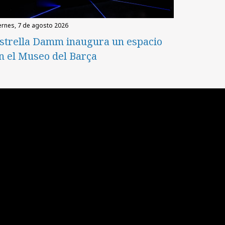
iernes, 7 de agosto 2026
strella Damm inaugura un espacio
n el Museo del Barça