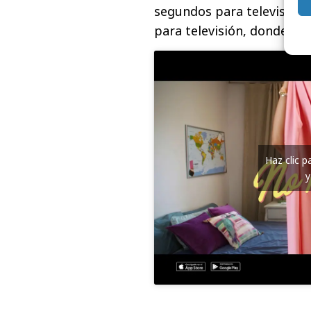
segundos para televisión y
para televisión, donde se 
Haz clic 
y