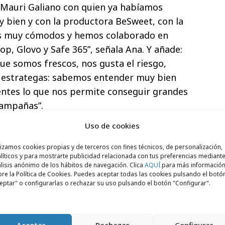
r Mauri Galiano con quien ya habíamos
 bien y con la productora BeSweet, con la
s muy cómodos y hemos colaborado en
p, Glovo y Safe 365”, señala Ana. Y añade:
que somos frescos, nos gusta el riesgo,
estrategas: sabemos entender muy bien
entes lo que nos permite conseguir grandes
campañas”.
Uso de cookies
o mucho
en los movimientos de cámara,
s lo hemos pasado muy bien", continúa
lizamos cookies propias y de terceros con fines técnicos, de personalización,
los personajes reales y carismáticos,
los
líticos y para mostrarte publicidad relacionada con tus preferencias mediante
lisis anónimo de los hábitos de navegación. Clica
AQUÍ
para más informació
tural
para no perder el
look&feel
de la marca
re la Política de Cookies. Puedes aceptar todas las cookies pulsando el botó
 conexión con el
target
que siempre existe
eptar" o configurarlas o rechazar su uso pulsando el botón "Configurar".
op”.
 versiones más aspiracionales de 30 y 20