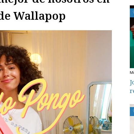
de Wallapop
J
r