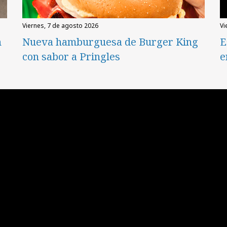
viernes, 7 de agosto 2026
v
n
Nueva hamburguesa de Burger King
E
con sabor a Pringles
e