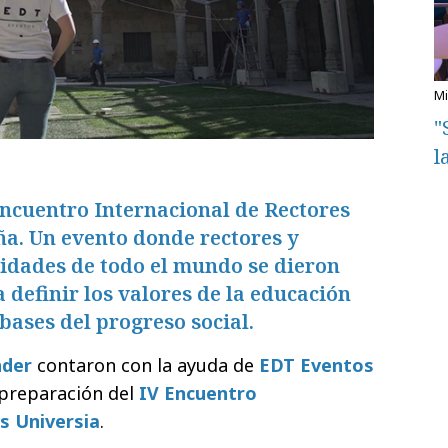
"
l
Encuentro Internacional de Rectores
ña. Un evento donde rectores y
idades de todo el mundo se dieron
 definir los valores de la educación
 bases del progreso social.
nder
contaron con la ayuda de
EDT Eventos
 preparación del
IV Encuentro
s Universia
.