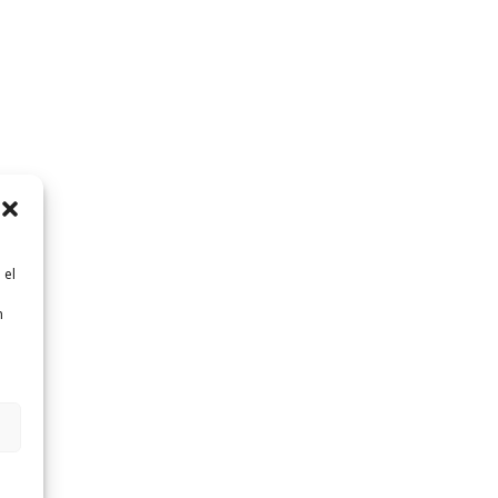
 el
n
n