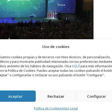
Uso de cookies
le tuvo un significado especial. La
lizamos cookies propias y de terceros con fines técnicos, de personalización,
líticos y para mostrarte publicidad relacionada con tus preferencias mediante
que EDT Eventos intervino la ciudad fue
lisis anónimo de los hábitos de navegación. Clica
AQUÍ
para más informació
re la Política de Cookies. Puedes aceptar todas las cookies pulsando el botó
y un respeto extremo por la antigüedad de
eptar" o configurarlas o rechazar su uso pulsando el botón "Configurar".
00 años. La
gráfica, evocadora de la pintura
”
, fue uno de los aspectos más destacados,
nsable en la historia del arte de la ciudad.
Aceptar
Rechazar
Configurar
o lo pusieron la
clausura del expresidente
Política de Cookies
Aviso Legal
ajoy
y la invitación al encuentro de la