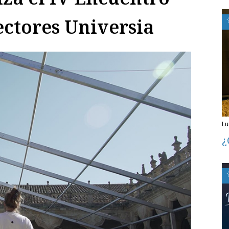
ectores Universia
l
¿