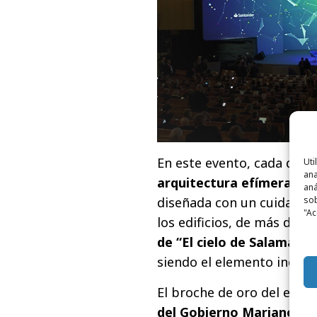
En este evento, cada detal
Uti
ana
arquitectura efímera
con 
aná
sob
diseñada con un cuidado 
"Ac
los edificios, de más de 8
de “El cielo de Salamanca
siendo el elemento indispe
El broche de oro del event
del Gobierno Mariano R