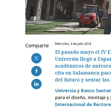
miércoles, 4 de julio 2018
Comparte
El pasado mayo el IV 
Universia llegó a Espa
académicos de univers
cita en Salamanca para
del futuro y sentar las
Universia
y
Banco Santa
para el diseño, montaje y
Internacional de Rectore