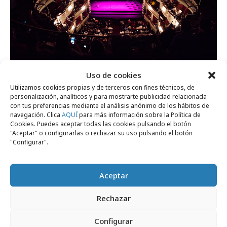
Uso de cookies
domingo, 9 de agosto 2026
Utilizamos cookies propias y de terceros con fines técnicos, de
Historias reales de acción humanitaria
personalización, analíticos y para mostrarte publicidad relacionada
con tus preferencias mediante el análisis anónimo de los hábitos de
suben al escenario
navegación. Clica
AQUÍ
para más información sobre la Política de
Cookies. Puedes aceptar todas las cookies pulsando el botón
"Aceptar" o configurarlas o rechazar su uso pulsando el botón
Marcas y ESG
"Configurar".
Aceptar
Rechazar
Configurar