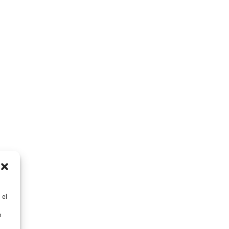
 el
n
n