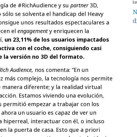
l
ogía de #RichAudience y su
partner
3D,
N
sólo se solventa el handicap del Heavy
d
onsigue unos resultados espectaculares a
ecen el
engagement
y enriquecen la
í,
un 23,11% de los usuarios impactados
ctiva con el coche, consiguiendo casi
e la versión no 3D del formato.
Rich Audience,
nos comenta: “En un
ez más complejo, la tecnología nos permite
 manera diferente; y la realidad virtual
acción. Estamos viviendo una evolución,
 permitió empezar a trabajar con los
; ahora un usuario es capaz de ver un
hiperreal, interactuar con él, o incluso
en la puerta de casa. Esto que a priori