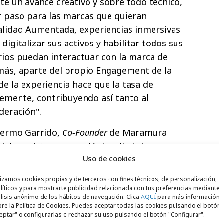
e un avance creativo y sobre todo técnico,
r paso para las marcas que quieran
lidad Aumentada, experiencias inmersivas
digitalizar sus activos y habilitar todos sus
rios puedan interactuar con la marca de
más, aparte del propio Engagement de la
 de la experiencia hace que la tasa de
emente, contribuyendo así tanto al
deración".
lermo Garrido,
Co-Founder
de Maramura
 del ecosistema tecnológico digital, nos
Uso de cookies
 el usuario de manera diferente y cambiar
túa con la marca. Un potencial cliente
lizamos cookies propias y de terceros con fines técnicos, de personalización,
puede ver tu producto en 3D de manera
líticos y para mostrarte publicidad relacionada con tus preferencias mediante
lisis anónimo de los hábitos de navegación. Clica
AQUÍ
para más informació
 él e incluso colocarlo en el propio salón de
re la Política de Cookies. Puedes aceptar todas las cookies pulsando el botó
ntada. Esto hace que se abran infinitas
eptar" o configurarlas o rechazar su uso pulsando el botón "Configurar".