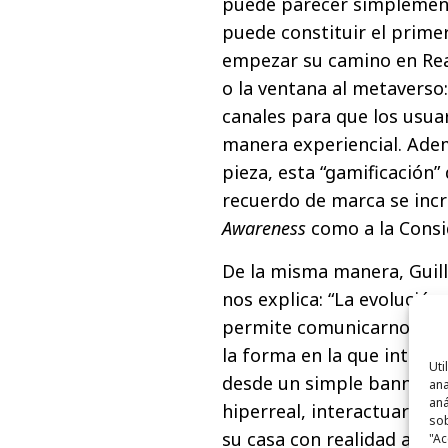
puede parecer simplement
puede constituir el prime
empezar su camino en Rea
o la ventana al metaverso: 
canales para que los usua
manera experiencial. Ade
pieza, esta “gamificación”
recuerdo de marca se incr
Awareness
como a la Consi
De la misma manera, Guil
nos explica: “La evolución
permite comunicarnos con
la forma en la que interac
Uti
desde un simple banner, 
ana
aná
hiperreal, interactuar con
sob
su casa con realidad aume
"Ac