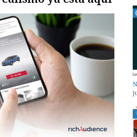
l
N
j