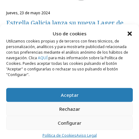
jueves, 23 de mayo 2024
Estrella Galicia lanza su nueva Lager de
Verano
Uso de cookies
Utilizamos cookies propias y de terceros con fines técnicos, de
personalización, analíticos y para mostrarte publicidad relacionada
Campañas
con tus preferencias mediante el análisis anónimo de los hábitos de
navegación. Clica
AQUÍ
para más información sobre la Política de
Cookies. Puedes aceptar todas las cookies pulsando el botón
"Aceptar" o configurarlas o rechazar su uso pulsando el botón
"Configurar".
Aceptar
Rechazar
Configurar
martes, 21 de mayo 2024
Magna monta una cámara oculta con el
Política de Cookies
Aviso Legal