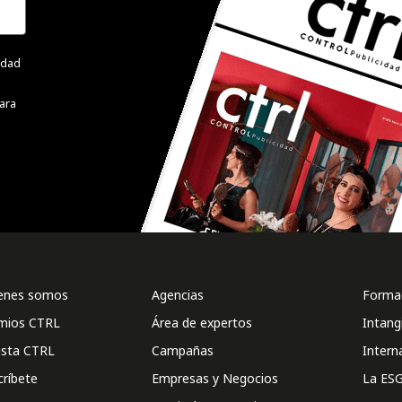
cidad
ara
enes somos
Agencias
Formac
mios CTRL
Área de expertos
Intang
ista CTRL
Campañas
Intern
críbete
Empresas y Negocios
La ESG