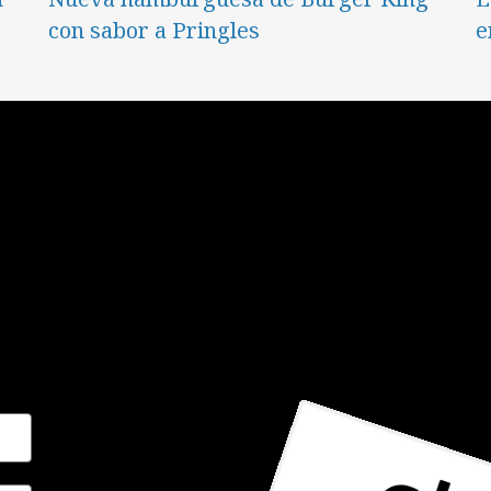
con sabor a Pringles
e