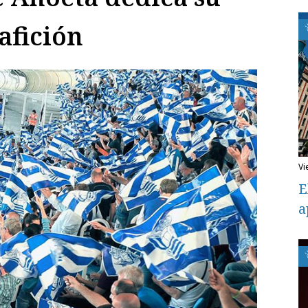
afición
v
E
a