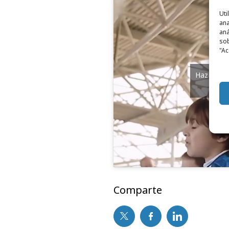
Uti
ana
aná
sob
"Ac
Haz clic 
y
Comparte