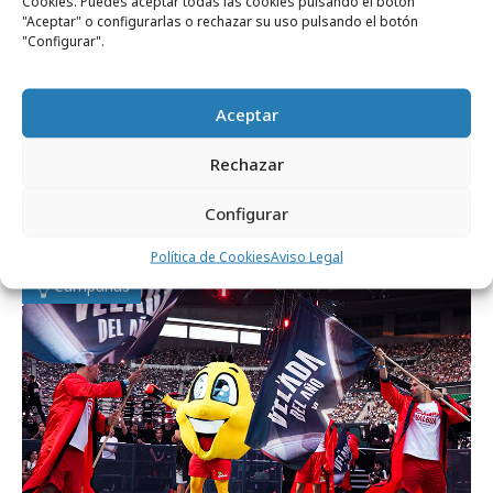
Cookies. Puedes aceptar todas las cookies pulsando el botón
"Aceptar" o configurarlas o rechazar su uso pulsando el botón
"Configurar".
Comparte
Aceptar
Rechazar
Noticias Relacionadas
Configurar
Política de Cookies
Aviso Legal
Campañas