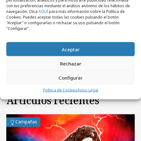
personalización, analíticos y para mostrarte publicidad relacionada
con tus preferencias mediante el análisis anónimo de los hábitos de
navegación. Clica
AQUÍ
para más información sobre la Política de
Cookies. Puedes aceptar todas las cookies pulsando el botón
"Aceptar" o configurarlas o rechazar su uso pulsando el botón
"Configurar".
jueves, 2 de julio 2026
IKEA crea banderas con muebles para
Aceptar
celebrar el Mundial de Fútbol
Rechazar
Configurar
Política de Cookies
Aviso Legal
Artículos recientes
Campañas