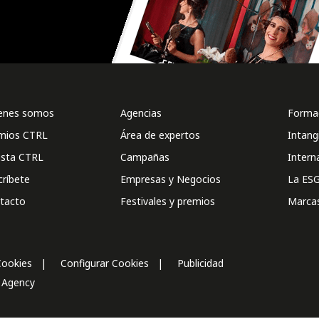
enes somos
Agencias
Formac
mios CTRL
Área de expertos
Intang
ista CTRL
Campañas
Intern
críbete
Empresas y Negocios
La ESG
tacto
Festivales y premios
Marca
Cookies
Configurar Cookies
Publicidad
l Agency