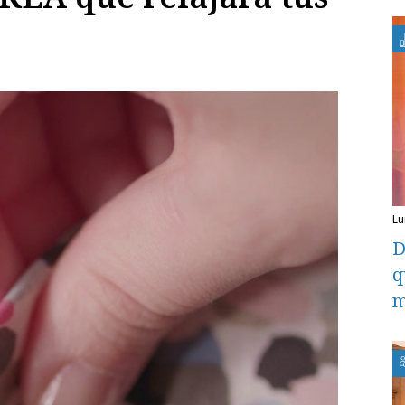
l
D
q
m