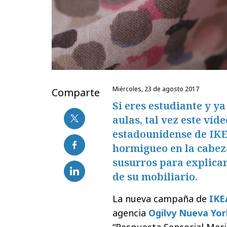
miércoles, 23 de agosto 2017
Comparte
Si eres estudiante y ya
aulas, tal vez este víd
estadounidense de IKE
hormigueo en la cabeza
susurros para explicar
de su mobiliario.
La nueva campaña de
IKE
agencia
Ogilvy Nueva Yor
“Respuesta Sensorial Meri