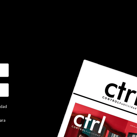
cidad
ara