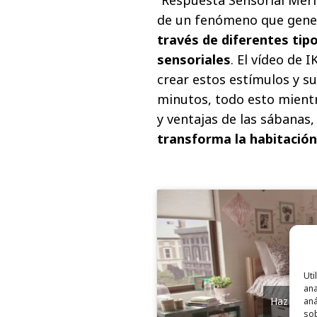
de un fenómeno que gener
través de diferentes tip
sensoriales
. El vídeo de
crear estos estímulos y s
minutos, todo esto mientr
y ventajas de las sábanas,
transforma la habitación
Uti
ana
Haz clic 
aná
sob