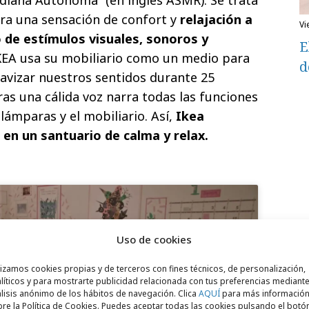
a una sensación de confort y
relajación a
v
o de estímulos visuales, sonoros y
E
 IKEA usa su mobiliario como un medio para
d
uavizar nuestros sentidos durante 25
as una cálida voz narra todas las funciones
 lámparas y el mobiliario. Así,
Ikea
 en un santuario de calma y relax.
Uso de cookies
lizamos cookies propias y de terceros con fines técnicos, de personalización,
líticos y para mostrarte publicidad relacionada con tus preferencias mediante
para aceptar cookies de marketing
lisis anónimo de los hábitos de navegación. Clica
AQUÍ
para más informació
re la Política de Cookies. Puedes aceptar todas las cookies pulsando el botó