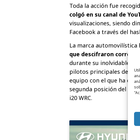
Toda la acción fue recogi
colgó en su canal de You
visualizaciones, siendo di
Facebook a través del ha
La marca automovilística 
que descifraron correct
durante su inolvidable exp
Uti
pilotos principales del e
ana
equipo con el que ha con
aná
sob
segunda posición del pas
"Ac
i20 WRC.