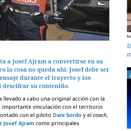
D
m
ta a Josef Ajram a convertirse en su
ro la cosa no queda ahí: Josef debe ser
ensaje durante el trayecto y los
 descifrar su contenido.
 llevado a cabo una original acción con la
 importante vinculación con el territorio
 contado con el piloto
Dani Sordo
y el
coach
,
te
Josef Ajram
como principales