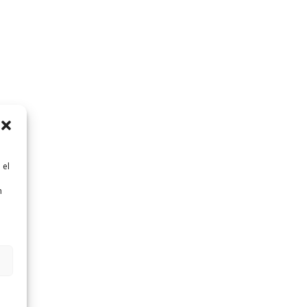
 el
n
n