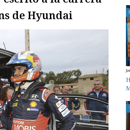
ans de Hyundai
ju
H