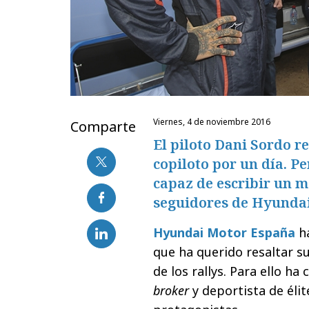
viernes, 4 de noviembre 2016
Comparte
El piloto Dani Sordo re
copiloto por un día. Pe
capaz de escribir un m
seguidores de Hyundai
Hyundai Motor España
ha
que ha querido resaltar su
de los rallys. Para ello ha
broker
y deportista de éli