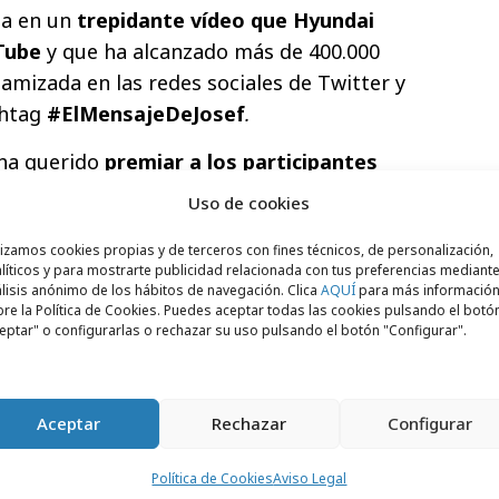
da en un
trepidante vídeo que Hyundai
Tube
y que ha alcanzado más de 400.000
namizada en las redes sociales de Twitter y
shtag
#ElMensajeDeJosef
.
ha querido
premiar a los participantes
amente el mensaje
escrito por Josef
Uso de cookies
eriencia junto a Dani Sordo, uno de los
lizamos cookies propias y de terceros con fines técnicos, de personalización,
quipo Hyundai Motorsport desde 2014,
líticos y para mostrarte publicidad relacionada con tus preferencias mediante
quistado numerosos podios como la
lisis anónimo de los hábitos de navegación. Clica
AQUÍ
para más informació
re la Política de Cookies. Puedes aceptar todas las cookies pulsando el botó
ado Rally de España a manos del Hyundai
eptar" o configurarlas o rechazar su uso pulsando el botón "Configurar".
Aceptar
Rechazar
Configurar
Política de Cookies
Aviso Legal