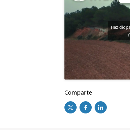
Haz clic 
y
Comparte