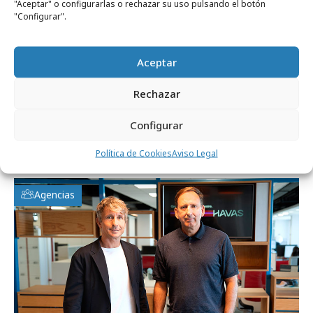
"Aceptar" o configurarlas o rechazar su uso pulsando el botón
"Configurar".
Comparte
Aceptar
Rechazar
Configurar
Noticias Relacionadas
Política de Cookies
Aviso Legal
Agencias