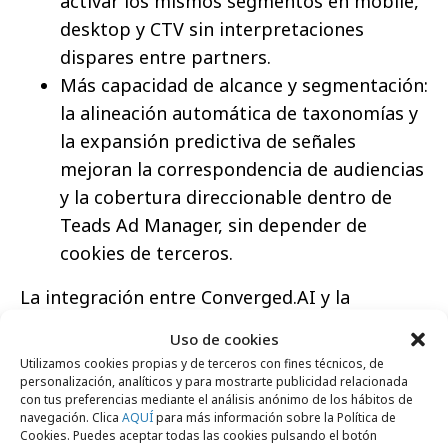
activar los mismos segmentos en mobile,
desktop y CTV sin interpretaciones
dispares entre partners.
Más capacidad de alcance y segmentación:
la alineación automática de taxonomías y
la expansión predictiva de señales
mejoran la correspondencia de audiencias
y la cobertura direccionable dentro de
Teads Ad Manager, sin depender de
cookies de terceros.
La integración entre Converged.AI y la
Audience API de Teads ya está activa en
Uso de cookies
España, Francia, Alemania, Italia, Reino Unido
Utilizamos cookies propias y de terceros con fines técnicos, de
y Estados Unidos, con posibilidad de
personalización, analíticos y para mostrarte publicidad relacionada
con tus preferencias mediante el análisis anónimo de los hábitos de
incorporar nuevos mercados en el futuro.
navegación. Clica
AQUÍ
para más información sobre la Política de
Cookies. Puedes aceptar todas las cookies pulsando el botón