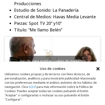
Producciones
Estudio de Sonido: La Panadería
Central de Medios: Havas Media Levante
Piezas: Spot TV 20” y10”
Título: “Me llamo Belén”
Haz clic para aceptar cookies de marketing
y permitir este contenido
Uso de cookies
Utilizamos cookies propias y de terceros con fines técnicos, de
personalización, analíticos y para mostrarte publicidad relacionada
con tus preferencias mediante el análisis anónimo de los hábitos de
navegación. Clica
AQUÍ
para más información sobre la Política de
Cookies. Puedes aceptar todas las cookies pulsando el botón
"Aceptar" o configurarlas o rechazar su uso pulsando el botón
"Configurar".
Comparte