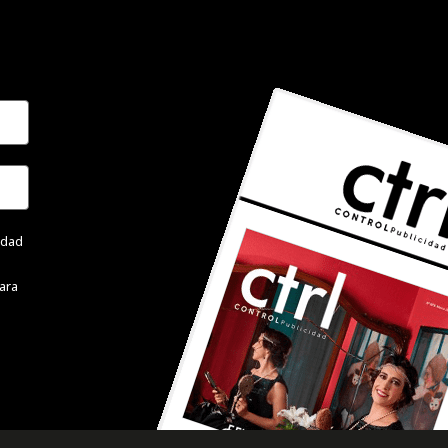
cidad
ara