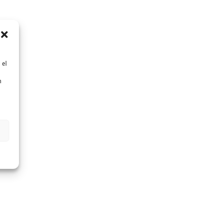
 el
n
n