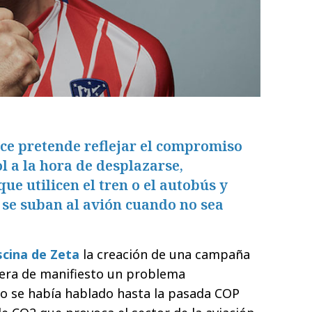
e pretende reflejar el compromiso
l a la hora de desplazarse,
ue utilicen el tren o el autobús y
 se suban al avión cuando no sea
scina de Zeta
la creación de una campaña
era de manifiesto un problema
o se había hablado hasta la pasada COP