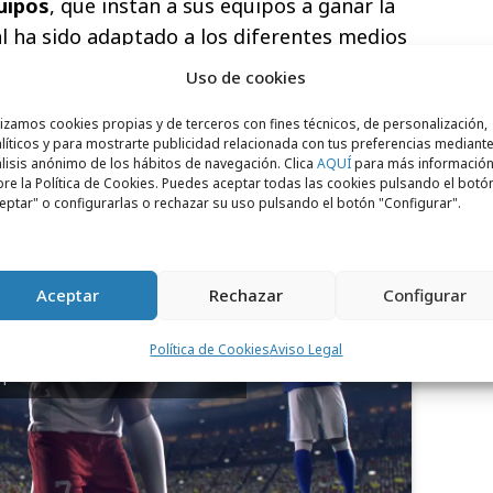
uipos
, que instan a sus equipos a ganar la
l ha sido adaptado a los diferentes medios
cusión en prensa, medios deportivos y
Uso de cookies
lizamos cookies propias y de terceros con fines técnicos, de personalización,
líticos y para mostrarte publicidad relacionada con tus preferencias mediante
lisis anónimo de los hábitos de navegación. Clica
AQUÍ
para más informació
re la Política de Cookies. Puedes aceptar todas las cookies pulsando el botó
eptar" o configurarlas o rechazar su uso pulsando el botón "Configurar".
Aceptar
Rechazar
Configurar
para aceptar cookies de marketing
Política de Cookies
Aviso Legal
 permitir este contenido