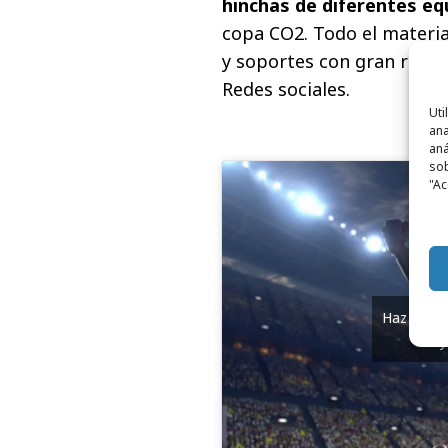
hinchas de diferentes eq
copa CO2. Todo el materia
y soportes con gran reper
Redes sociales.
Uti
ana
aná
sob
"Ac
Haz clic 
y