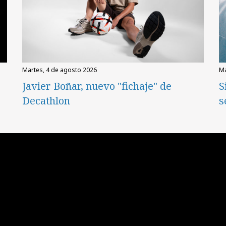
martes, 4 de agosto 2026
Javier Boñar, nuevo "fichaje" de
S
Decathlon
s