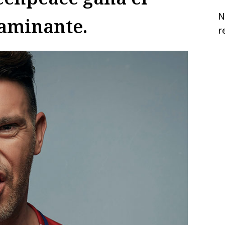
N
aminante.
r