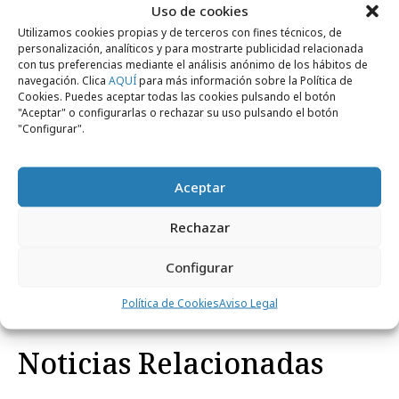
Uso de cookies
Directora de servicios al cliente: Patricia
Utilizamos cookies propias y de terceros con fines técnicos, de
Alonso
personalización, analíticos y para mostrarte publicidad relacionada
con tus preferencias mediante el análisis anónimo de los hábitos de
Equipo creativo: Lucas Macadán y Moira
navegación. Clica
AQUÍ
para más información sobre la Política de
Casela
Cookies. Puedes aceptar todas las cookies pulsando el botón
"Aceptar" o configurarlas o rechazar su uso pulsando el botón
Título: "Encuentra el Daitsu"
"Configurar".
Medio: Digital y Exterior
Aceptar
Rechazar
Comparte
Configurar
Política de Cookies
Aviso Legal
Noticias Relacionadas