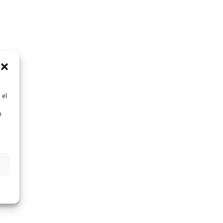
 el
n
n