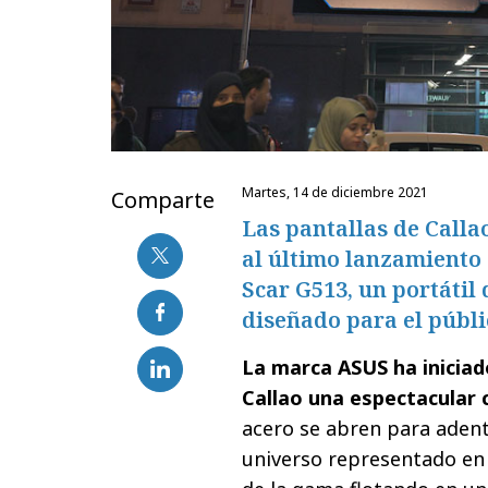
martes, 14 de diciembre 2021
Comparte
Las pantallas de Calla
al último lanzamiento
Scar G513, un portátil
diseñado para el públi
La marca ASUS ha iniciad
Callao una espectacular
acero se abren para adent
universo representado en 