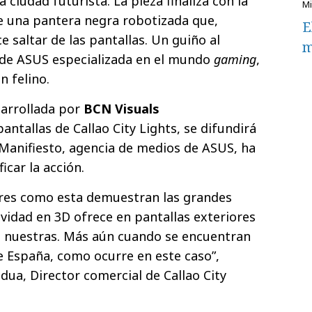
 ciudad futurista. La pieza finaliza con la
e una pantera negra robotizada que,
E
e saltar de las pantallas. Un guiño al
m
 de ASUS especializada en el mundo
gaming
,
n felino.
sarrollada por
BCN Visuals
antallas de Callao City Lights, se difundirá
. Manifiesto, agencia de medios de ASUS, ha
ficar la acción.
ares como esta demuestran las grandes
ividad en 3D ofrece en pantallas exteriores
 nuestras. Más aún cuando se encuentran
de España, como ocurre en este caso”,
ua, Director comercial de Callao City