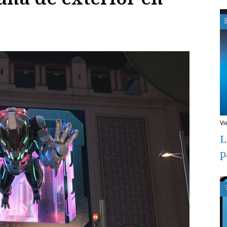
v
L
p