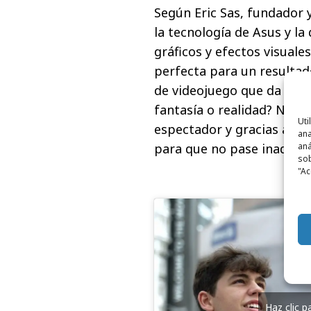
Según Eric Sas, fundador y
la tecnología de Asus y l
gráficos y efectos visuale
perfecta para un resulta
de videojuego que da el sa
fantasía o realidad? Nues
Uti
espectador y gracias a la
ana
para que no pase inadvert
aná
sob
"Ac
Haz clic 