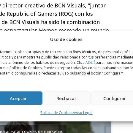
 director creativo de BCN Visuals, "juntar
a de Republic of Gamers (ROG) con los
s de BCN Visuals ha sido la combinación
do espectacular. Hemos recreado un mundo
lto, literalmente, al mundo ordinario. ¿Será
Uso de cookies
tro objetivo es siempre sorprender al
lizamos cookies propias y de terceros con fines técnicos, de personalización,
 idea de ROG hemos dado vida a nuestro 3D
líticos y para mostrarte publicidad relacionada con tus preferencias mediante
ido”.
lisis anónimo de los hábitos de navegación. Clica
AQUÍ
para más informació
re la Política de Cookies. Puedes aceptar todas las cookies pulsando el botó
eptar" o configurarlas o rechazar su uso pulsando el botón "Configurar".
Aceptar
Rechazar
Configurar
Política de Cookies
Aviso Legal
para aceptar cookies de marketing