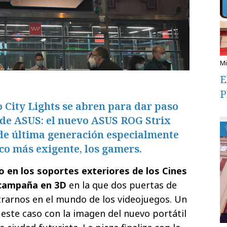
E
P
o City Lights se abren para dar paso
 de ASUS: el nuevo ASUS ROG Strix
 de última generación especialmente
co más exigente, los gamers.
o en los soportes exteriores de los Cines
 campaña en 3D
en la que dos puertas de
rarnos en el mundo de los videojuegos. Un
este caso con la imagen del nuevo portátil