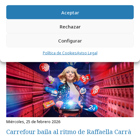
jueves, 9 de julio 2026
Aceptar
El vídeo podcast de Viajes Carrefour se
estrena en aviones
Rechazar
Configurar
Campañas
Política de Cookies
Aviso Legal
miércoles, 25 de febrero 2026
Carrefour baila al ritmo de Raffaella Carrà