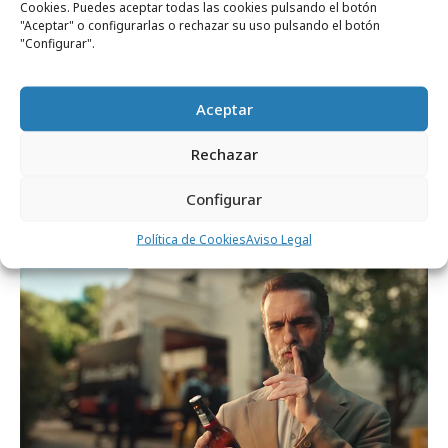
Cookies. Puedes aceptar todas las cookies pulsando el botón
"Aceptar" o configurarlas o rechazar su uso pulsando el botón
"Configurar".
Aceptar
martes, 19 de mayo 2026
Rechazar
Estrella Galicia se vuelca con El Dépor en
su camino al ascenso
Configurar
Política de Cookies
Aviso Legal
Campañas