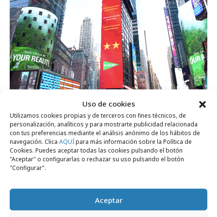
lunes, 20 de julio 2026
Uso de cookies
El Corte Inglés felicita a La Roja desde
Utilizamos cookies propias y de terceros con fines técnicos, de
personalización, analíticos y para mostrarte publicidad relacionada
Times Square
con tus preferencias mediante el análisis anónimo de los hábitos de
navegación. Clica
AQUÍ
para más información sobre la Política de
Cookies. Puedes aceptar todas las cookies pulsando el botón
"Aceptar" o configurarlas o rechazar su uso pulsando el botón
Agencias
"Configurar".
Aceptar