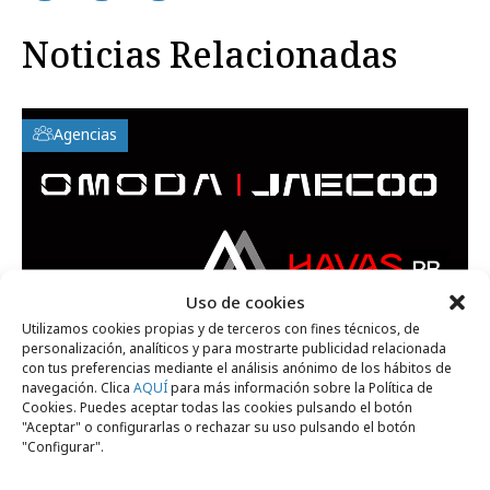
Noticias Relacionadas
Agencias
Uso de cookies
Utilizamos cookies propias y de terceros con fines técnicos, de
personalización, analíticos y para mostrarte publicidad relacionada
con tus preferencias mediante el análisis anónimo de los hábitos de
navegación. Clica
AQUÍ
para más información sobre la Política de
Cookies. Puedes aceptar todas las cookies pulsando el botón
martes, 23 de junio 2026
"Aceptar" o configurarlas o rechazar su uso pulsando el botón
"Configurar".
OMODA & JAECOO confían en Arena y
renuevan con Havas PR