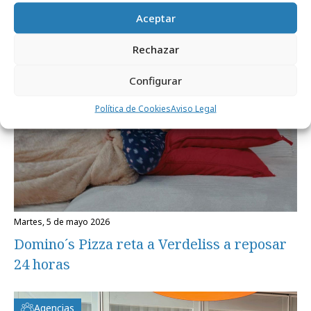
Aceptar
Campañas
Rechazar
Configurar
Política de Cookies
Aviso Legal
martes, 5 de mayo 2026
Domino´s Pizza reta a Verdeliss a reposar
24 horas
Agencias