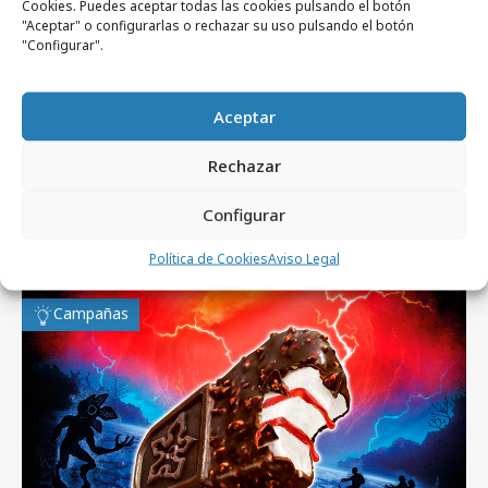
Noticias Relacionadas
Cookies. Puedes aceptar todas las cookies pulsando el botón
"Aceptar" o configurarlas o rechazar su uso pulsando el botón
"Configurar".
No se han encontrado noticias relacionadas.
Aceptar
Rechazar
Configurar
Artículos recientes
Política de Cookies
Aviso Legal
Campañas