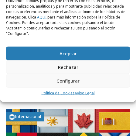
Utilizamos cookies propias y de terceros con fines técnicos, de
Empresas y Negocios
personalización, analíticos y para mostrarte publicidad relacionada
con tus preferencias mediante el análisis anónimo de los hábitos de
navegación. Clica
AQUÍ
para más información sobre la Política de
Cookies. Puedes aceptar todas las cookies pulsando el botón
"Aceptar" o configurarlas o rechazar su uso pulsando el botón
"Configurar".
Aceptar
Rechazar
jueves, 9 de julio 2026
Configurar
IKEA busca futuros hogares para ubicar
Política de Cookies
Aviso Legal
sus tiendas en España
Internacional