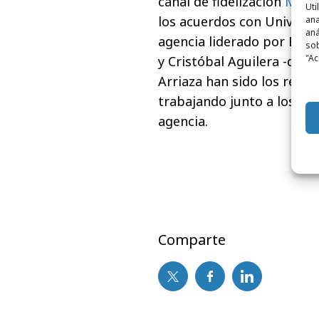
canal de fidelización
Mund
Uti
los acuerdos con Universal
ana
aná
agencia liderado por Bruno
sob
"Ac
y Cristóbal Aguilera -dire
Arriaza han sido los respo
trabajando junto a los eq
agencia.
Comparte