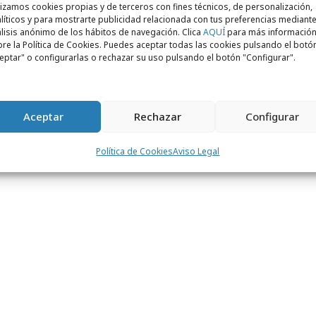
o Facundo
. Al frente de esta acción y de
lizamos cookies propias y de terceros con fines técnicos, de personalización,
 Pictures y Tuenti está el equipo de la
líticos y para mostrarte publicidad relacionada con tus preferencias mediante
lisis anónimo de los hábitos de navegación. Clica
AQUÍ
para más informació
 Martínez -director de servicios al cliente-
re la Política de Cookies. Puedes aceptar todas las cookies pulsando el botó
eptar" o configurarlas o rechazar su uso pulsando el botón "Configurar".
ctor de la cuenta-. Nacho Martínez y Guille
nsables del área creativa del proyecto,
uipos de producción y programación de la
Aceptar
Rechazar
Configurar
Política de Cookies
Aviso Legal