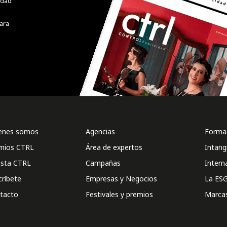
cidad
ara
enes somos
Agencias
Formac
mios CTRL
Área de expertos
Intang
ista CTRL
Campañas
Intern
críbete
Empresas y Negocios
La ESG
tacto
Festivales y premios
Marca