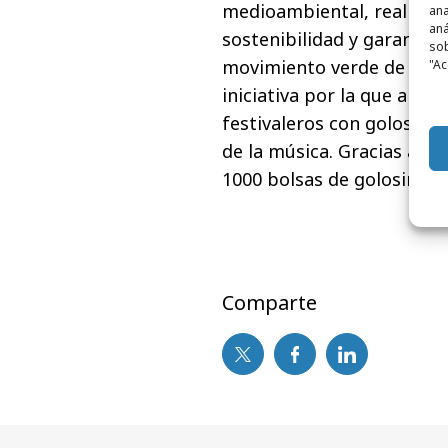
medioambiental, realiza d
ana
aná
sostenibilidad y garantizar
sob
movimiento verde de Sono
"Ac
iniciativa por la que al re
festivaleros con golosinas
de la música. Gracias a es
1000 bolsas de golosinas.
Comparte