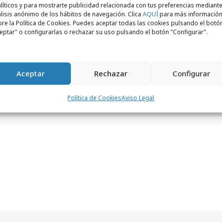
iferentes acciones para promover la
líticos y para mostrarte publicidad relacionada con tus preferencias mediante
lisis anónimo de los hábitos de navegación. Clica
AQUÍ
para más informació
 la limpieza del festival. Fini quiso unirse al
re la Política de Cookies. Puedes aceptar todas las cookies pulsando el botó
rama con la acción Eco Point, una
eptar" o configurarlas o rechazar su uso pulsando el botón "Configurar".
ciclar cinco bolsas de Fini, podías ganar kits
 y otros accesorios ideales para disfrutar
Aceptar
Rechazar
Configurar
ta acción, Fini consiguió reciclar más de
Política de Cookies
Aviso Legal