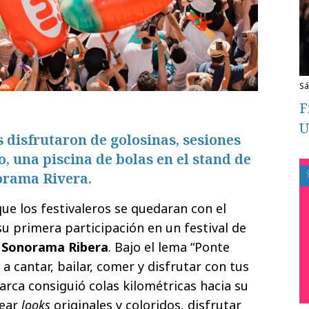
s
F
U
 disfrutaron de golosinas, sesiones
o, una piscina de bolas en el stand de
norama Rivera.
ue los festivaleros se quedaran con el
u primera participación en un festival de
l
Sonorama Ribera
. Bajo el lema “Ponte
 a cantar, bailar, comer y disfrutar con tus
marca consiguió colas kilométricas hacia su
rear
looks
originales y coloridos, disfrutar