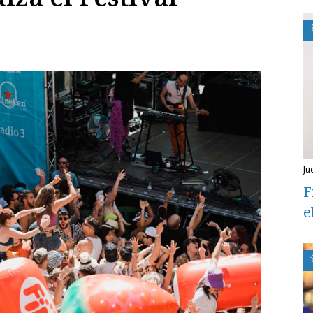
j
F
e