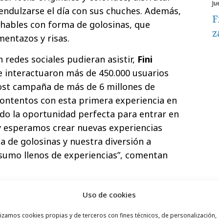
ju
 endulzarse el día con sus chuches. Además,
F
nchables con forma de golosinas, que
z
mentazos y risas.
 redes sociales pudieran asistir,
Fini
e interactuaron más de 450.000 usuarios
post campaña de más de 6 millones de
ontentos con esta primera experiencia en
ido la oportunidad perfecta para entrar en
a y esperamos crear nuevas experiencias
a de golosinas y nuestra diversión a
umo llenos de experiencias”, comentan
 chuches vendidas en el festival
Uso de cookies
 festival con una fuerte conciencia
lizamos cookies propias y de terceros con fines técnicos, de personalización,