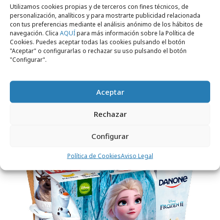
Utilizamos cookies propias y de terceros con fines técnicos, de
personalización, analíticos y para mostrarte publicidad relacionada
con tus preferencias mediante el análisis anónimo de los hábitos de
navegación. Clica
AQUÍ
para más información sobre la Política de
Cookies. Puedes aceptar todas las cookies pulsando el botón
"Aceptar" o configurarlas o rechazar su uso pulsando el botón
"Configurar".
Aceptar
martes, 2 de marzo 2021
FontVella lanza al mercado su agua con gas
Rechazar
Configurar
Campañas
Política de Cookies
Aviso Legal